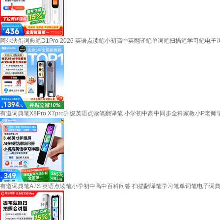
阿尔法蛋词典笔D1Pro 2026 英语点读笔小初高中英翻译笔单词笔扫描笔学习笔电子
有道词典笔X8Pro X7pro升级英语点读笔翻译笔 小学初中高中同步全科家教小P老
有道词典笔A7S 英语点读笔小学初中高中百科问答 扫描翻译笔学习笔单词笔电子词