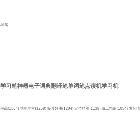
单词笔
描学习笔神器电子词典翻译笔单词笔点读机学习机
率高(1564)
功能丰富(1258)
极其好用(1204)
定位精准(1139)
做工精细(1054)
发音清晰