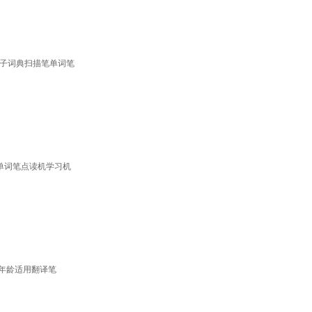
 电子词典扫描笔单词笔
单词笔点读机学习机
全年龄适用翻译笔