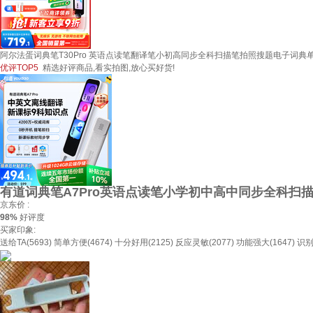
阿尔法蛋词典笔T30Pro 英语点读笔翻译笔小初高同步全科扫描笔拍照搜题电子词典
优评TOP5
精选好评商品,看实拍图,放心买好货!
有道词典笔A7Pro英语点读笔小学初中高中同步全科扫
京东价 :
98%
好评度
买家印象:
送给TA(5693)
简单方便(4674)
十分好用(2125)
反应灵敏(2077)
功能强大(1647)
识别