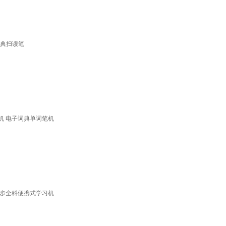
词典扫读笔
习机 电子词典单词笔机
同步全科便携式学习机