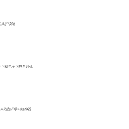
词典扫读笔
师学习机电子词典单词机
典离线翻译学习机神器