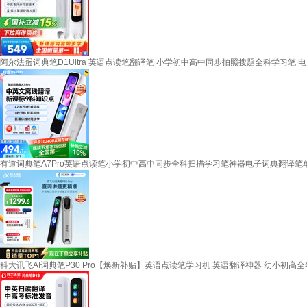
阿尔法蛋词典笔D1Ultra 英语点读笔翻译笔 小学初中高中同步拍照搜题全科学习笔
有道词典笔A7Pro英语点读笔小学初中高中同步全科扫描学习笔神器电子词典翻译笔
科大讯飞AI词典笔P30 Pro【焕新补贴】英语点读笔学习机 英语翻译神器 幼小初高