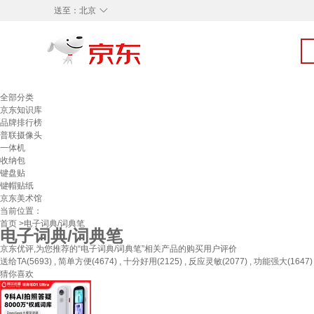
◇
送至：
北京
全部分类
京东知识库
品牌排行榜
普联摄像头
一体机
收纳包
键盘贴
键帽贴纸
京东美术馆
当前位置：
首页
>电子词典/词典笔
电子词典/词典笔
京东优评,为您推荐的“电子词典/词典笔”相关产品的购买用户评价
送给TA(5693) , 简单方便(4674) , 十分好用(2125) , 反应灵敏(2077) , 功能强大(1647) 
猜你喜欢