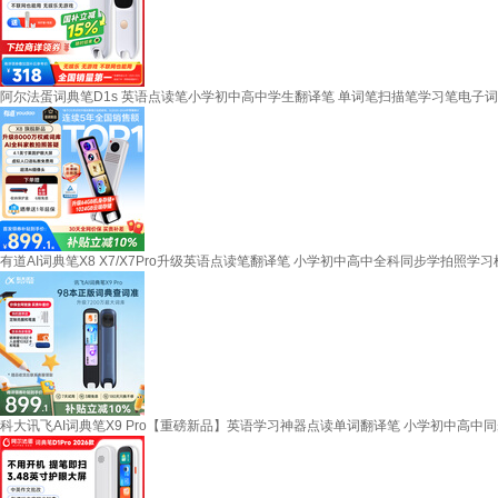
阿尔法蛋词典笔D1s 英语点读笔小学初中高中学生翻译笔 单词笔扫描笔学习笔电子
有道AI词典笔X8 X7/X7Pro升级英语点读笔翻译笔 小学初中高中全科同步学拍照学
科大讯飞AI词典笔X9 Pro【重磅新品】英语学习神器点读单词翻译笔 小学初中高中