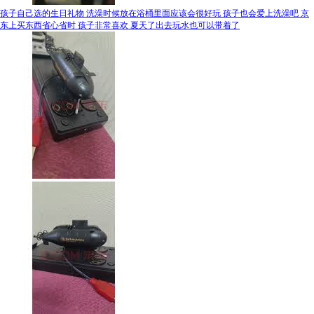
孩子自己选的生日礼物 洗澡时候放在浴桶里面应该会很好玩 孩子也会爱上洗澡吧 京
东上买东西省心省时 孩子非常喜欢 夏天了出去玩水也可以带着了