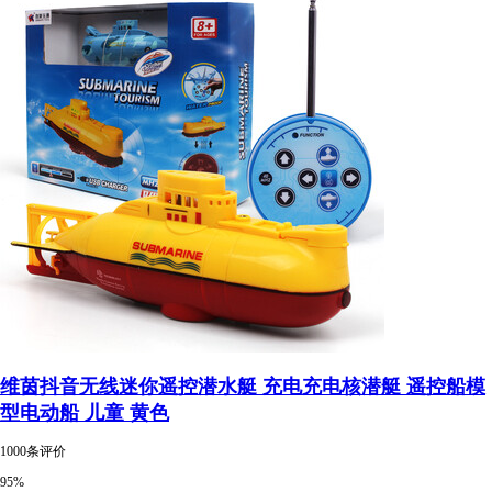
维茵抖音无线迷你遥控潜水艇 充电充电核潜艇 遥控船模
型电动船 儿童 黄色
1000条评价
95%