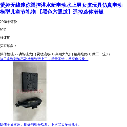
赟娅无线迷你遥控潜水艇电动水上男女孩玩具仿真电动
模型儿童节礼物 【黑色六通道】遥控迷你潜艇
2000条评价
99%
好评度
买家印象：
操作性强(2)
功能强大(1)
灵敏流畅(1)
高端大气(1)
精美绝伦(1)
做工一流(1)
孩子拿到就迫不及待组装玩上了，质量不错，反应也很快。
给孩子义卖用。挺好的很受欢迎。下次义卖多买几个。