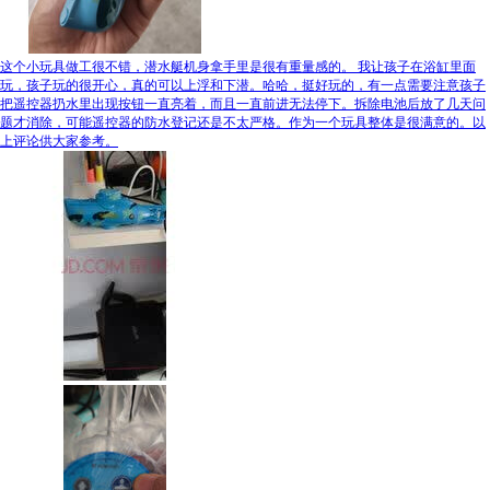
这个小玩具做工很不错，潜水艇机身拿手里是很有重量感的。 我让孩子在浴缸里面
玩，孩子玩的很开心，真的可以上浮和下潜。哈哈，挺好玩的，有一点需要注意孩子
把遥控器扔水里出现按钮一直亮着，而且一直前进无法停下。拆除电池后放了几天问
题才消除，可能遥控器的防水登记还是不太严格。作为一个玩具整体是很满意的。以
上评论供大家参考。