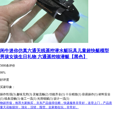
闲牛迷你仿真六通无线遥控潜水艇玩具儿童超快艇模型
男孩女孩生日礼物 六通遥控核潜艇【黑色】
5000条评价
99%
好评度
买家印象：
操作性强(3)
趣味无穷(3)
灵敏流畅(2)
功能齐全(1)
十分精致(1)
容易操作(1)
材料安全
(1)
线条流畅(1)
做工一流(1)
光滑细腻(1)
设计一流(1)
物超所值，推荐大家购买，京东产品值得信赖，快递服务非常好，送货上门，产品质
量天花板级别，顶尖，没错，囤货。全家都在玩，非常好。