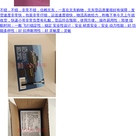
不错，不错，非常不错，信赖京东，一直在京东购物，京东货品质量很好有保障，发
货速度非常快，包装非常仔细，运送速度很快，物流高效给力，昨晚下单今天上午就
收货，快递小哥非常负责有礼貌，货品符合预期，使用方便。 操作易用性：简便 续
航时间：一般 飞行稳定性：稳定 安全性设计：安全 材质安全：安全 动力性能：好 功
能多样性：好 抗摔耐用性：好 灵敏度：灵敏