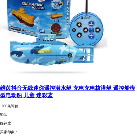
维茵抖音无线迷你遥控潜水艇 充电充电核潜艇 遥控船模
型电动船 儿童 迷彩蓝
1000条评价
95%
好评度
买家印象：