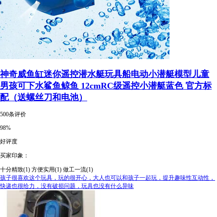
神奇威鱼缸迷你遥控潜水艇玩具船电动小潜艇模型儿童
男孩可下水鲨鱼鲸鱼 12cmRC级遥控小潜艇蓝色 官方标
配（送螺丝刀和电池）
500条评价
98%
好评度
买家印象：
十分精致(1)
方便实用(1)
做工一流(1)
孩子很喜欢这个玩具，玩的很开心，大人也可以和孩子一起玩，提升趣味性互动性，
快递也很给力，没有破损问题，玩具也没有什么异味