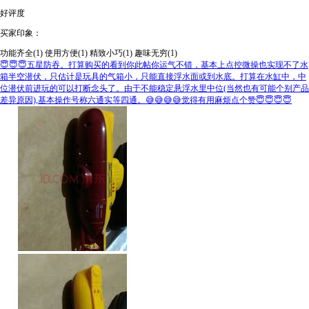
好评度
买家印象：
功能齐全(1)
使用方便(1)
精致小巧(1)
趣味无穷(1)
😇😇😇五星防吞。打算购买的看到你此帖你运气不错，基本上点控微操也实现不了水
箱半空潜伏，只估计是玩具的气箱小，只能直接浮水面或到水底。打算在水缸中，中
位潜伏前进玩的可以打断念头了。由于不能稳定悬浮水里中位(当然也有可能个别产品
差异原因),基本操作号称六通实等四通。😅😅😅😅觉得有用麻烦点个赞😇😇😇😇