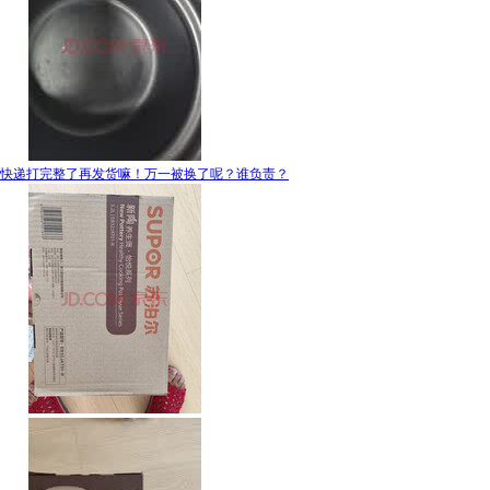
快递打完整了再发货嘛！万一被换了呢？谁负责？