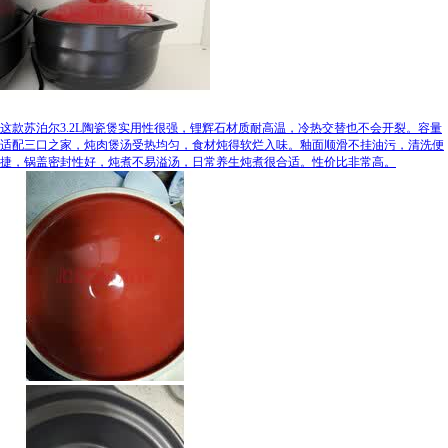
这款苏泊尔3.2L陶瓷煲实用性很强，锂辉石材质耐高温，冷热交替也不会开裂。容量
适配三口之家，炖肉煲汤受热均匀，食材炖得软烂入味。釉面顺滑不挂油污，清洗便
捷，锅盖密封性好，炖煮不易溢汤，日常养生炖煮很合适。性价比非常高。