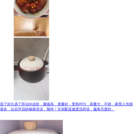
选了好久选了苏泊尔这款，颜值高，质量好，受热均匀，容量大，不错，家里人也很
喜欢，以后开启砂锅菜尝试，期待！京东配送速度没的说，服务态度好。