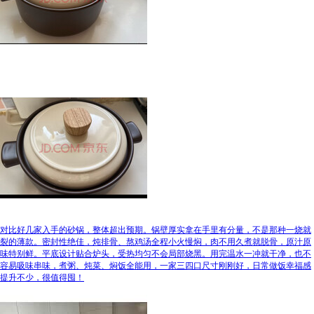
对比好几家入手的砂锅，整体超出预期。锅壁厚实拿在手里有分量，不是那种一烧就
裂的薄款。密封性绝佳，炖排骨、熬鸡汤全程小火慢焖，肉不用久煮就脱骨，原汁原
味特别鲜。平底设计贴合炉头，受热均匀不会局部烧黑。用完温水一冲就干净，也不
容易吸味串味，煮粥、炖菜、焖饭全能用，一家三四口尺寸刚刚好，日常做饭幸福感
提升不少，很值得囤！