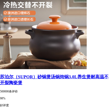
苏泊尔（SUPOR）砂锅煲汤锅炖锅3.0L养生煲耐高温不
开裂陶瓷煲
500000条评价
98%
好评度