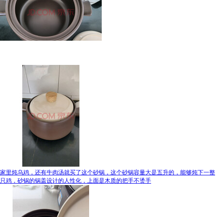
家里炖乌鸡，还有牛肉汤就买了这个砂锅，这个砂锅容量大是五升的，能够炖下一整
只鸡，砂锅的锅盖设计的人性化，上面是木质的把手不烫手