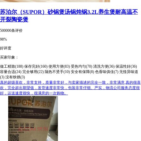
苏泊尔（SUPOR）砂锅煲汤锅炖锅3.2L养生煲耐高温不
开裂陶瓷煲
500000条评价
98%
好评度
买家印象：
做工精致(188)
保存完好(160)
使用方便(83)
受热均匀(70)
清洗方便(36)
保温性好(36)
容量合适(24)
完全够用(22)
隔热不烫手(10)
安全有保障(8)
色香味俱佳(7)
无怪异味道
(3)
没有铁锈(3)
真的超级喜欢，非常支持，质量非常好，与卖家描述的完全一致，非常满意,真的很喜
欢，完全超出期望值，发货速度非常快，包装非常仔细、严实，物流公司服务态度很
好，运送速度很快，很满意的一次购物。