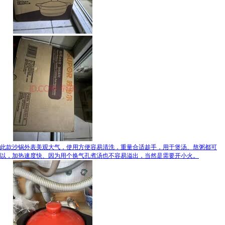
此款沙锅外表美观大气，使用方便容易清洗，重量合适趁手，用于煲汤、熬粥都可
以，加热速度快、因为用个换气孔煮汤也不容易溢出，当然是需要开小火。