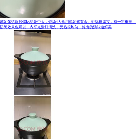
苏泊尔这款砂锅比想象中大，炖汤4人食用也足够有余。砂锅很厚实，有一定重量，
防烫效果也可以，内壁光滑好清洗，受热很均匀，炖出的汤味道鲜美