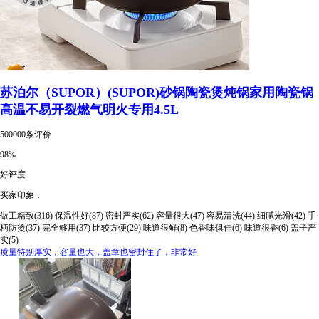
苏泊尔（SUPOR）(SUPOR)砂锅陶瓷煲炖锅家用陶瓷锅
高温不易开裂燃气明火专用4.5L
500000条评价
98%
好评度
买家印象：
做工精致(316)
保温性好(87)
密封严实(62)
容量很大(47)
容易清洗(44)
细腻光滑(42)
手
柄防烫(37)
完全够用(37)
比较方便(29)
味道很鲜(8)
色香味俱佳(6)
味道很香(6)
盖子严
实(5)
质量特别厚实，容量也大，盖章也密封住了，非常好