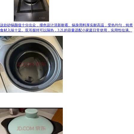
这款砂锅颜值十分出众，撞色设计清新耐看。锅身用料厚实耐高温，受热均匀，炖煮
食材入味十足。双耳握持可以隔热，3.2L的容量适配小家庭日常使用，实用性拉满。