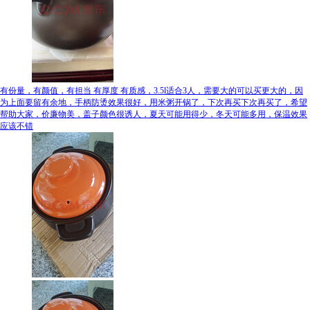
有份量，有颜值，有担当 有厚度 有质感，3.5l适合3人，需要大的可以买更大的，因
为上面要留有余地，手柄防烫效果很好，用米粥开锅了，下次再买下次再买了，希望
帮助大家，价廉物美，盖子颜色很诱人，夏天可能用得少，冬天可能多用，保温效果
应该不错