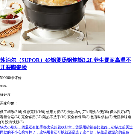
苏泊尔（SUPOR）砂锅煲汤锅炖锅3.2L养生煲耐高温不
开裂陶瓷煲
500000条评价
98%
好评度
买家印象：
做工精致(316)
保存完好(160)
使用方便(83)
受热均匀(70)
清洗方便(36)
保温性好(87)
容量合适(24)
完全够用(37)
隔热不烫手(10)
安全有保障(8)
色香味俱佳(7)
无怪异味道
(3)
没有铁锈(3)
锅大小刚好，锅盖还有把手都比较的就收好拿，煲汤用砂锅会比较好，砂锅之前买过
同款的不小心烧坏掉了，这锅用着还可以就还是选了这个款，锅盖是很漂亮的蓝色