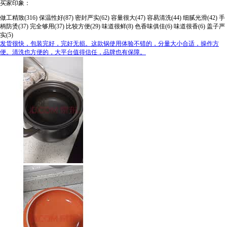
买家印象：
做工精致(316)
保温性好(87)
密封严实(62)
容量很大(47)
容易清洗(44)
细腻光滑(42)
手
柄防烫(37)
完全够用(37)
比较方便(29)
味道很鲜(8)
色香味俱佳(6)
味道很香(6)
盖子严
实(5)
发货很快，包装完好，完好无损。这款锅使用体验不错的，分量大小合适，操作方
便。清洗也方便的，大平台值得信任，品牌也有保障。