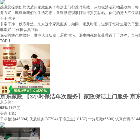
感谢您提供如此优质的家政服务！每次上门都准时高效，从地板清洁到物品收纳，每
务方式，既尊重我们的生活习惯，又默默把琐事打理得妥妥帖帖。你们的努力不仅减
干干净净
非常干净，秩序井然。京东这个家政服务，如同一场及时雨，滋润了忙碌生活的干涸
非常好 工作很认真到位
保洁阿姨态度很好，做事认真负责，厨房油污、卫生间死角都处理得干干净净。全程
TOP 1
京东家政 【3小时保洁单次服务】家政保洁上门服务 京东
京东价 :
98%
好评度
买家印象:
干净整洁(46394)
优质服务(37794)
干净卫生(10137)
十分细致(6590)
认真负责(6144