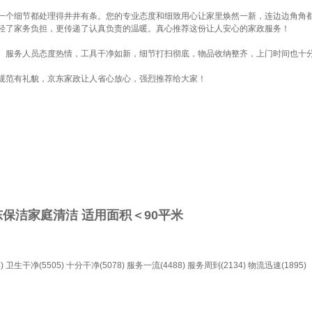
一个细节都处理得井井有条。您的专业态度和细致用心让家里焕然一新，连边边角角
轻了家务负担，更传递了认真负责的温暖。真心推荐这份让人安心的家政服务！
。服务人员态度热情，工具干净如新，细节打扫彻底，物品收纳整齐，上门时间也十
规范有礼貌，京东家政让人省心放心，强烈推荐给大家！
保洁家庭清洁 适用面积＜90平米
)
卫生干净(5505)
十分干净(5078)
服务一流(4488)
服务周到(2134)
物流迅速(1895)