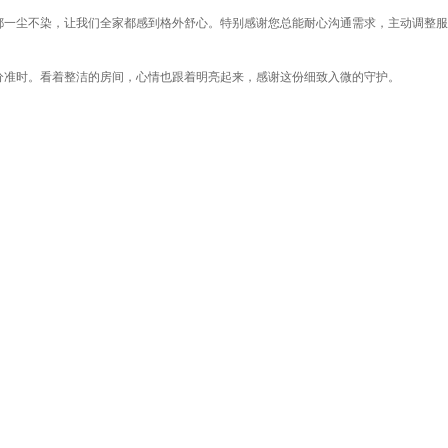
都一尘不染，让我们全家都感到格外舒心。特别感谢您总能耐心沟通需求，主动调整服
分准时。看着整洁的房间，心情也跟着明亮起来，感谢这份细致入微的守护。