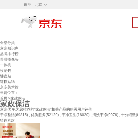
◇
送至：
北京
全部分类
京东知识库
品牌排行榜
普联摄像头
一体机
收纳包
键盘贴
键帽贴纸
京东美术馆
当前位置：
首页
>家政保洁
家政保洁
京东优评,为您推荐的“家政保洁”相关产品的购买用户评价
干净整洁(69815) , 优质服务(52129) , 干净卫生(16020) , 清洗干净(9976) , 十分细致(85
猜你喜欢