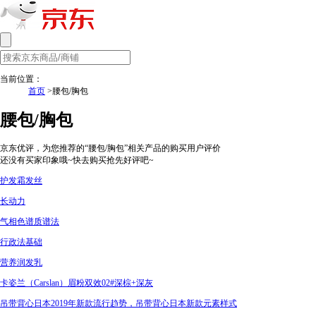
当前位置：
首页
>腰包/胸包
腰包/胸包
京东优评，为您推荐的“腰包/胸包”相关产品的购买用户评价
还没有买家印象哦~快去购买抢先好评吧~
护发霜发丝
长动力
气相色谱质谱法
行政法基础
营养润发乳
卡姿兰（Carslan）眉粉双效02#深棕+深灰
吊带背心日本2019年新款流行趋势，吊带背心日本新款元素样式