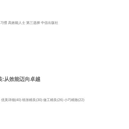
个习惯 高效能人士 第三选择 中信出版社
装:从效能迈向卓越
)
优美详细(40)
纸张精良(30)
做工精良(26)
小巧精致(22)