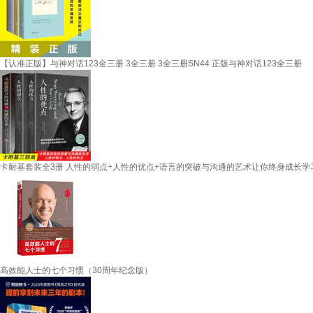
【认准正版】与神对话123全三册 3全三册 3全三册SN44 正版与神对话123全三册
卡耐基套装全3册 人性的弱点+人性的优点+语言的突破与沟通的艺术让你终身成长学
高效能人士的七个习惯（30周年纪念版）