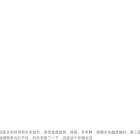
别是京东自营和京东超市，发货速度超快，保真，非常棒，祝愿京东越来越好。更上
钱感觉有点扛不住，到京东逛了一下，还是这个价钱合适