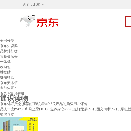
◇
送至：
北京
全部分类
京东知识库
品牌排行榜
普联摄像头
一体机
收纳包
键盘贴
键帽贴纸
京东美术馆
当前位置：
首页
>通识读物
通识读物
京东优评,为您推荐的“通识读物”相关产品的购买用户评价
品质一流(545) , 印刷上乘(101) , 滋养身心(88) , 完好无损(63) , 图文清晰(57) , 质地上乘(
猜你喜欢