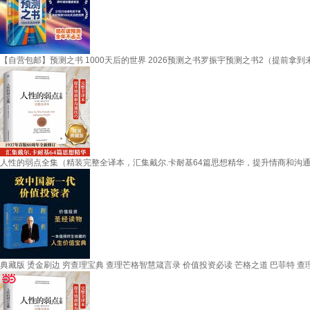
【自营包邮】预测之书 1000天后的世界 2026预测之书罗振宇预测之书2（提前拿
人性的弱点全集（精装完整全译本，汇集戴尔.卡耐基64篇思想精华，提升情商和沟
典藏版 烫金刷边 穷查理宝典 查理芒格智慧箴言录 价值投资必读 芒格之道 巴菲特 