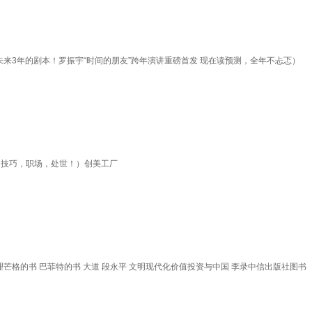
到未来3年的剧本！罗振宇“时间的朋友”跨年演讲重磅首发 现在读预测，全年不忐忑）
通技巧，职场，处世！）创美工厂
查理芒格的书 巴菲特的书 大道 段永平 文明现代化价值投资与中国 李录中信出版社图书