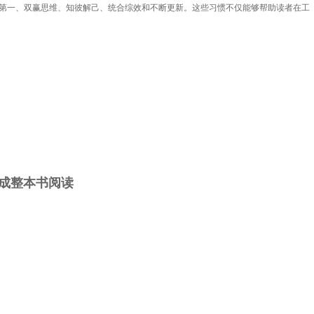
事第一、双赢思维、知彼解己、统合综效和不断更新。这些习惯不仅能够帮助读者在工
完成整本书阅读