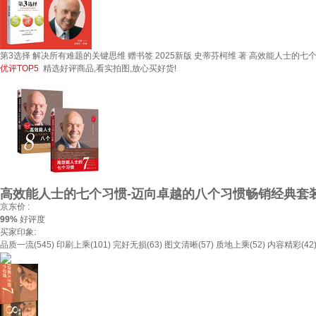
第3选择 解决所有难题的关键思维 赠书签 2025新版 史蒂芬柯维 著 高效能人士的七
优评TOP5
精选好评商品,看实拍图,放心买好货!
高效能人士的七个习惯-迈向卓越的八个习惯畅销经典套
京东价 :
99%
好评度
买家印象:
品质一流(545)
印刷上乘(101)
完好无损(63)
图文清晰(57)
质地上乘(52)
内容精彩(42