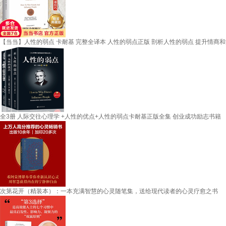
【当当】人性的弱点 卡耐基 完整全译本 人性的弱点正版 剖析人性的弱点 提升情商
全3册 人际交往心理学 +人性的优点+人性的弱点卡耐基正版全集 创业成功励志书籍
次第花开（精装本）：一本充满智慧的心灵随笔集，送给现代读者的心灵疗愈之书