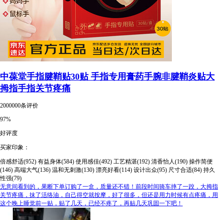
中葆堂手指腱鞘贴30贴 手指专用膏药手腕非腱鞘炎贴大
拇指手指关节疼痛
2000000条评价
97%
好评度
买家印象：
倍感舒适(952)
有益身体(584)
使用感佳(492)
工艺精湛(192)
清香怡人(190)
操作简便
(146)
高端大气(136)
温和无刺激(130)
漂亮好看(114)
设计出众(95)
尺寸合适(84)
持久
性强(79)
无意间看到的，果断下单订购了一盒，质量还不错！前段时间骑车摔了一跤，大拇指
关节疼痛，抹了活络油，自己得空就按摩，好了很多，但还是用力时候有点疼痛，用
这个晚上睡觉前一贴，贴了几天，已经不疼了，再贴几天巩固一下吧！