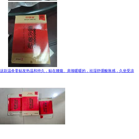
这款温灸姜贴发热温和持久，贴在腰腹、肩颈暖暖的，祛湿舒缓酸胀感，久坐受凉