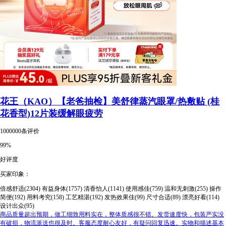
花王（KAO）【老爸抽检】美舒律蒸汽眼罩/热敷贴 (桂
花香型)12片装缓解眼疲劳
1000000条评价
99%
好评度
买家印象：
倍感舒适(2304)
有益身体(1757)
清香怡人(1141)
使用感佳(759)
温和无刺激(255)
操作
简便(192)
用料考究(158)
工艺精湛(192)
发热效果佳(99)
尺寸合适(89)
漂亮好看(114)
设计出众(95)
商品质量超出预期，做工细致用料实在，整体质感很不错。发货速度快，包装严实没
有破损，物流派送也很及时。客服态度耐心友好，有疑问回复迅速。实物和描述基本