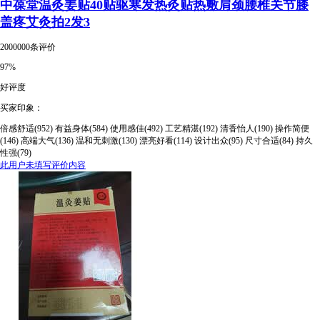
中葆堂温灸姜贴40贴驱寒发热灸贴热敷肩颈腰椎关节膝
盖疼艾灸拍2发3
2000000条评价
97%
好评度
买家印象：
倍感舒适(952)
有益身体(584)
使用感佳(492)
工艺精湛(192)
清香怡人(190)
操作简便
(146)
高端大气(136)
温和无刺激(130)
漂亮好看(114)
设计出众(95)
尺寸合适(84)
持久
性强(79)
此用户未填写评价内容