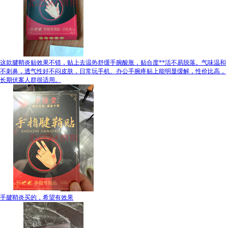
这款腱鞘炎贴效果不错，贴上去温热舒缓手腕酸胀，贴合度**活不易脱落。气味温和
不刺鼻，透气性好不闷皮肤，日常玩手机、办公手腕疼贴上能明显缓解，性价比高，
长期伏案人群很适用。
手腱鞘炎买的，希望有效果