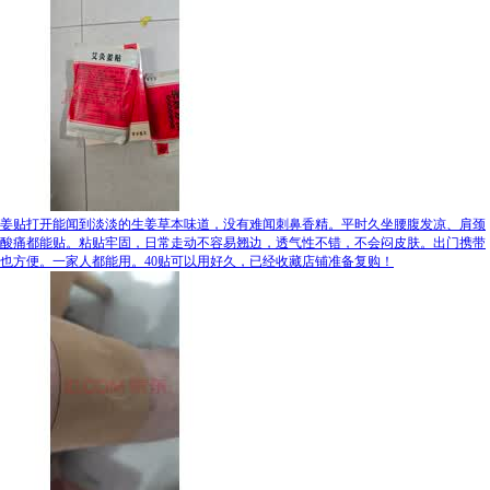
姜贴打开能闻到淡淡的生姜草本味道，没有难闻刺鼻香精。平时久坐腰腹发凉、肩颈
酸痛都能贴。粘贴牢固，日常走动不容易翘边，透气性不错，不会闷皮肤。出门携带
也方便。一家人都能用。40贴可以用好久，已经收藏店铺准备复购！