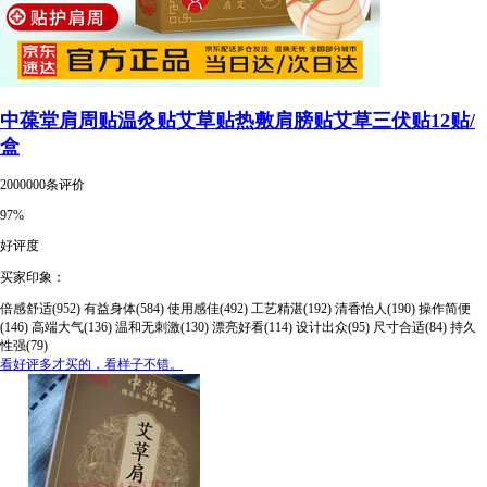
中葆堂肩周贴温灸贴艾草贴热敷肩膀贴艾草三伏贴12贴/
盒
2000000条评价
97%
好评度
买家印象：
倍感舒适(952)
有益身体(584)
使用感佳(492)
工艺精湛(192)
清香怡人(190)
操作简便
(146)
高端大气(136)
温和无刺激(130)
漂亮好看(114)
设计出众(95)
尺寸合适(84)
持久
性强(79)
看好评多才买的，看样子不错。