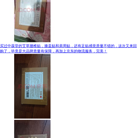
买过中葆堂的艾草腰椎贴，膝盖贴和肩周贴，还有足贴感觉质量不错的，这次又来回
购了，毕竟是大品牌质量有保障，再加上京东的物流服务，完美！