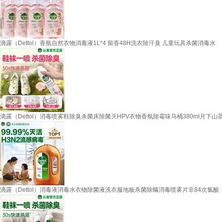
滴露（Dettol）香氛自然衣物消毒液1L*4 留香48H洗衣除汗臭 儿童玩具杀菌消毒水
滴露（Dettol）消毒喷雾鞋除臭杀菌床除菌灭HPV衣物香氛除霉味马桶380ml月下山
滴露（Dettol）消毒液消毒水衣物除菌液洗衣服地板杀菌除螨消毒喷雾片非84次氯酸 