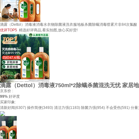
滴露（Dettol）消毒液消毒水衣物除菌液洗衣服地板杀菌除螨消毒喷雾片非84次氯酸 【灭
优评TOP5
精选好评商品,看实拍图,放心买好货!
滴露（Dettol）消毒液750ml*2除螨杀菌混洗无忧 家居
京东价 :
99%
好评度
买家印象:
清新好闻(6307)
操作简便(3493)
清洁力强(1183)
除菌力强(954)
不会受伤(591)
分量充