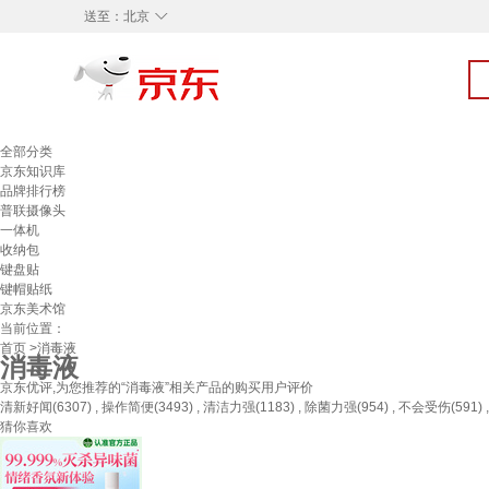
◇
送至：
北京
全部分类
京东知识库
品牌排行榜
普联摄像头
一体机
收纳包
键盘贴
键帽贴纸
京东美术馆
当前位置：
首页
>消毒液
消毒液
京东优评,为您推荐的“消毒液”相关产品的购买用户评价
清新好闻(6307) , 操作简便(3493) , 清洁力强(1183) , 除菌力强(954) , 不会受伤(591) ,
猜你喜欢