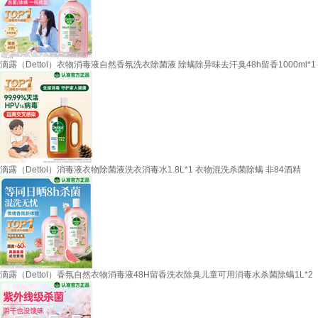
滴露（Dettol）衣物消毒液自然香氛洗衣除菌液 除螨除异味去汗臭48h留香1000ml*1
滴露（Dettol）消毒液衣物除菌液洗衣消毒水1.8L*1 衣物混洗杀菌除螨 非84酒精
滴露（Dettol）香氛自然衣物消毒液48H留香洗衣除臭儿童可用消毒水杀菌除螨1L*2