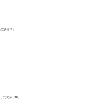
全五分好评！
)
尺寸适宜(281)