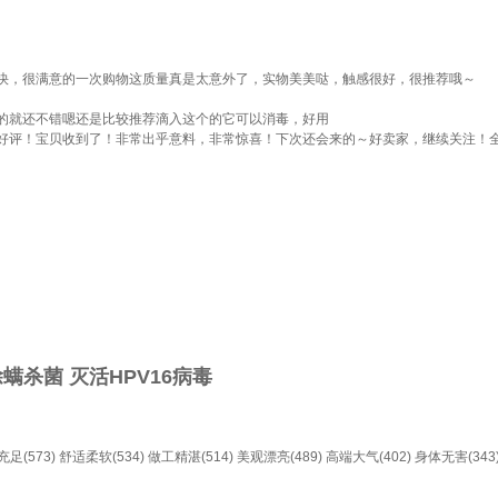
快，很满意的一次购物这质量真是太意外了，实物美美哒，触感很好，很推荐哦～
的就还不错嗯还是比较推荐滴入这个的它可以消毒，好用
好评！宝贝收到了！非常出乎意料，非常惊喜！下次还会来的～好卖家，继续关注！
除螨杀菌 灭活HPV16病毒
足(573)
舒适柔软(534)
做工精湛(514)
美观漂亮(489)
高端大气(402)
身体无害(343