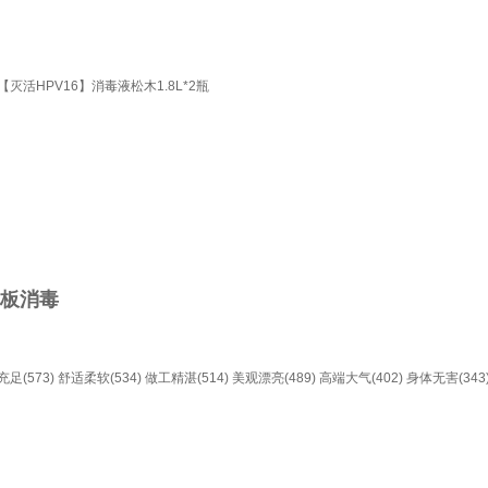
活HPV16】消毒液松木1.8L*2瓶
地板消毒
足(573)
舒适柔软(534)
做工精湛(514)
美观漂亮(489)
高端大气(402)
身体无害(343