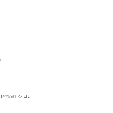
茶
【杀菌除螨】松木1.8L