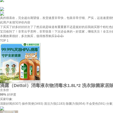
真的很喜欢，完全超出期望值，发货速度非常快，包装非常仔细、严实，运送速度很
此用户未填写评价内容
了买买了好多好好好次了了然后就是味道有重重要不还是挺好的后我就买那个粉红色
宝贝收到了！非常出乎意料，非常惊喜！下次还会来的～好卖家，继续关注！全五分
杀菌效果很好，多次购买，值得推荐购买👍👍👍
TOP 1
滴露（Dettol）消毒液衣物消毒水1.8L*2 洗衣除菌家居
京东价 :
99%
好评度
买家印象:
清新好闻(6307)
操作简便(3493)
清洁力强(1183)
除菌力强(954)
不会受伤(591)
分量充