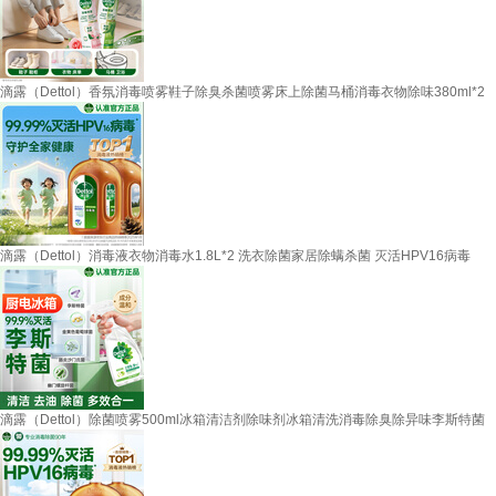
滴露（Dettol）香氛消毒喷雾鞋子除臭杀菌喷雾床上除菌马桶消毒衣物除味380ml*2
滴露（Dettol）消毒液衣物消毒水1.8L*2 洗衣除菌家居除螨杀菌 灭活HPV16病毒
滴露（Dettol）除菌喷雾500ml冰箱清洁剂除味剂冰箱清洗消毒除臭除异味李斯特菌