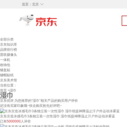
◇
送至：
北京
全部分类
京东知识库
品牌排行榜
普联摄像头
一体机
收纳包
键盘贴
键帽贴纸
京东美术馆
当前位置：
首页
>湿巾
湿巾
京东优评,为您推荐的“湿巾”相关产品的购买用户评价
还没有买家印象哦~快去购买抢先好评吧~
京东京造冰感毛巾3条独立装一次性湿巾 湿巾纸提神降温止汗户外运动冰雾蓝
已有
5000000
人评价