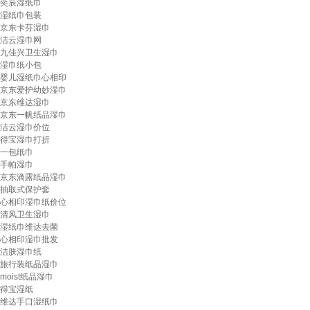
奕辰湿纸巾
湿纸巾包装
京东卡芬湿巾
洁云湿巾网
九佳兴卫生湿巾
湿巾纸小包
婴儿湿纸巾心相印
京东爱护幼妙湿巾
京东维达湿巾
京东一帆纸品湿巾
洁云湿巾价位
得宝湿巾打折
一包纸巾
手帕湿巾
京东滴露纸品湿巾
抽取式保护套
心相印湿巾纸价位
清风卫生湿巾
湿纸巾维达去菌
心相印湿巾批发
洁肤湿巾纸
旅行装纸品湿巾
moist纸品湿巾
得宝湿纸
维达手口湿纸巾