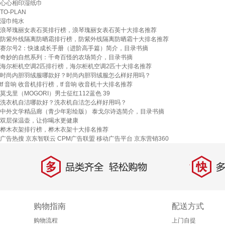
心心相印湿纸巾
TO-PLAN
湿巾纯水
浪琴瑰丽女表石英排行榜，浪琴瑰丽女表石英十大排名推荐
防紫外线隔离防晒霜排行榜，防紫外线隔离防晒霜十大排名推荐
赛尔号2：快速成长手册（进阶高手篇）简介，目录书摘
奇妙的自然系列：千奇百怪的农场简介，目录书摘
海尔柜机空调2匹排行榜，海尔柜机空调2匹十大排名推荐
时尚内胆羽绒服哪款好？时尚内胆羽绒服怎么样好用吗？
tf 音响 收音机排行榜，tf 音响 收音机十大排名推荐
莫戈里（MOGORI）男士征红112蓝色 39
洗衣机自洁哪款好？洗衣机自洁怎么样好用吗？
中外文学精品廊（青少年彩绘版） 泰戈尔诗选简介，目录书摘
双层保温壶，让你喝水更健康
桦木衣架排行榜，桦木衣架十大排名推荐
广告热搜
京东智联云
CPM广告联盟
移动广告平台
京东营销360
多
快
品类齐全，轻松购物
多仓
购物指南
配送方式
购物流程
上门自提