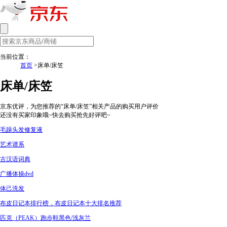
当前位置：
首页
>床单/床笠
床单/床笠
京东优评，为您推荐的“床单/床笠”相关产品的购买用户评价
还没有买家印象哦~快去购买抢先好评吧~
毛躁头发修复液
艺术谱系
古汉语词典
广播体操dvd
体己洗发
布皮日记本排行榜，布皮日记本十大排名推荐
匹克（PEAK）跑步鞋黑色/浅灰兰