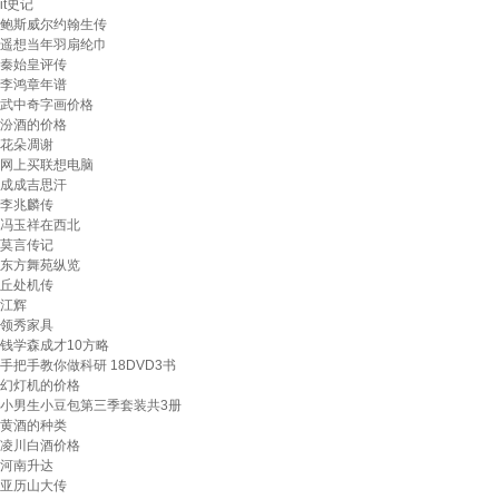
it史记
鲍斯威尔约翰生传
遥想当年羽扇纶巾
秦始皇评传
李鸿章年谱
武中奇字画价格
汾酒的价格
花朵凋谢
网上买联想电脑
成成吉思汗
李兆麟传
冯玉祥在西北
莫言传记
东方舞苑纵览
丘处机传
江辉
领秀家具
钱学森成才10方略
手把手教你做科研 18DVD3书
幻灯机的价格
小男生小豆包第三季套装共3册
黄酒的种类
凌川白酒价格
河南升达
亚历山大传