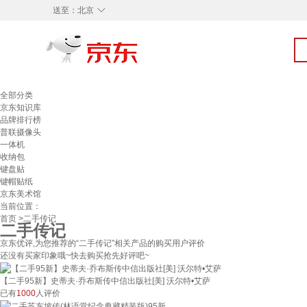
◇
送至：
北京
全部分类
京东知识库
品牌排行榜
普联摄像头
一体机
收纳包
键盘贴
键帽贴纸
京东美术馆
当前位置：
首页
>二手传记
二手传记
京东优评,为您推荐的“二手传记”相关产品的购买用户评价
还没有买家印象哦~快去购买抢先好评吧~
【二手95新】史蒂夫·乔布斯传中信出版社[美] 沃尔特•艾萨
已有
1000
人评价