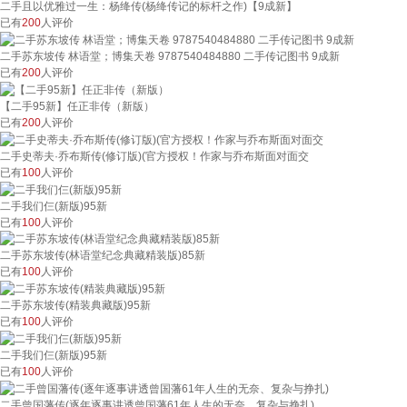
二手且以优雅过一生：杨绛传(杨绛传记的标杆之作)【9成新】
已有
200
人评价
二手苏东坡传 林语堂；博集天卷 9787540484880 二手传记图书 9成新
已有
200
人评价
【二手95新】任正非传（新版）
已有
200
人评价
二手史蒂夫·乔布斯传(修订版)(官方授权！作家与乔布斯面对面交
已有
100
人评价
二手我们仨(新版)95新
已有
100
人评价
二手苏东坡传(林语堂纪念典藏精装版)85新
已有
100
人评价
二手苏东坡传(精装典藏版)95新
已有
100
人评价
二手我们仨(新版)95新
已有
100
人评价
二手曾国藩传(逐年逐事讲透曾国藩61年人生的无奈、复杂与挣扎)