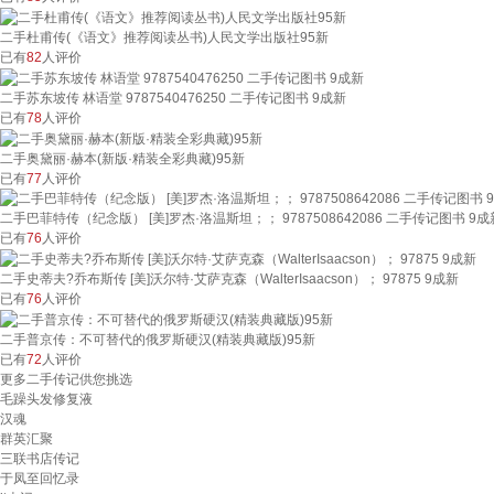
二手杜甫传(《语文》推荐阅读丛书)人民文学出版社95新
已有
82
人评价
二手苏东坡传 林语堂 9787540476250 二手传记图书 9成新
已有
78
人评价
二手奥黛丽·赫本(新版·精装全彩典藏)95新
已有
77
人评价
二手巴菲特传（纪念版） [美]罗杰·洛温斯坦；； 9787508642086 二手传记图书 9成
已有
76
人评价
二手史蒂夫?乔布斯传 [美]沃尔特·艾萨克森（WalterIsaacson）； 97875 9成新
已有
76
人评价
二手普京传：不可替代的俄罗斯硬汉(精装典藏版)95新
已有
72
人评价
更多二手传记供您挑选
毛躁头发修复液
汉魂
群英汇聚
三联书店传记
于凤至回忆录