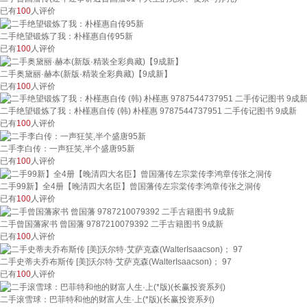
已有
100
人评价
二手绝望锻炼了我：朴槿惠自传95新
已有
100
人评价
二手奥黛丽·赫本(新版·精装全彩典藏)【9成新】
已有
100
人评价
二手绝望锻炼了我：朴槿惠自传 (韩) 朴槿惠 9787544737951 二手传记图书 9成新
已有
100
人评价
二手李白传：一声狂笑,半个盛唐95新
已有
100
人评价
二手99新】全4册【晚清四大名臣】曾国藩传左宗棠传李鸿章传张之洞传
已有
100
人评价
二手曾国藩家书 曾国藩 9787210079392 二手古籍图书 9成新
已有
100
人评价
二手史蒂夫乔布斯传 [美]沃尔特·艾萨克森(WalterIsaacson)； 97
已有
100
人评价
二手滚雪球：巴菲特和他的财富人生·上(*版)(长赢投资系列)