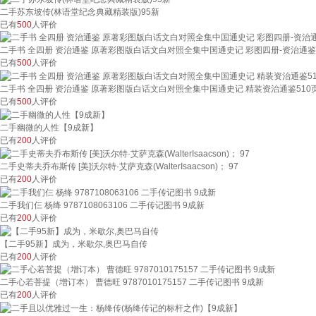
二手苏东坡传(林语堂纪念典藏精装版)95新
已有
500
人评价
二手书 全四册 资治通鉴 原著彩图版白话文白对照全集中国通史记 彩图四册-资治通鉴
已有
500
人评价
二手书 全四册 资治通鉴 原著彩图版白话文白对照全集中国通史记 精装资治通鉴510
已有
500
人评价
二手幽微的人性【9成新】
已有
200
人评价
二手史蒂夫乔布斯传 [美]沃尔特·艾萨克森(WalterIsaacson)； 97
已有
200
人评价
二手我们仨 杨绛 9787108063106 二手传记图书 9成新
已有
200
人评价
【二手95新】成为，米歇尔,奥巴马自传
已有
200
人评价
二手心若菩提（增订本） 曹德旺 9787010175157 二手传记图书 9成新
已有
200
人评价