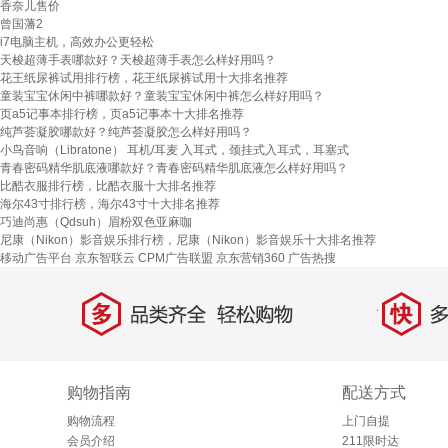
香奈儿售价
曾国藩2
i7电脑主机，高效办公更轻松
天梭超薄手表哪款好？天梭超薄手表怎么样好用吗？
花王纸尿裤试用排行榜，花王纸尿裤试用十大排名推荐
童装宝宝休闲中裤哪款好？童装宝宝休闲中裤怎么样好用吗？
页a5记事本排行榜，页a5记事本十大排名推荐
纯芦荟凝胶哪款好？纯芦荟凝胶怎么样好用吗？
小鸟音响（Libratone） 耳机/耳麦 入耳式，颈挂式入耳式，耳塞式
青春密码精华肌底液哪款好？青春密码精华肌底液怎么样好用吗？
比酷衣服排行榜，比酷衣服十大排名推荐
海尔43寸排行榜，海尔43寸十大排名推荐
巧迪尚惠（Qdsuh）眉粉双色亚麻咖
尼康（Nikon）影音娱乐排行榜，尼康（Nikon）影音娱乐十大排名推荐
移动广告平台
京东智联云
CPM广告联盟
京东营销360
广告热搜
多
快
品类齐全，轻松购物
多仓
购物指南
配送方式
购物流程
上门自提
会员介绍
211限时达