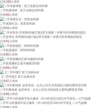
已有
100
人评价
二手经典译林：富兰克林自传95新
已有
99
人评价
二手渴望生活：梵高传95新
已有
93
人评价
二手史蒂夫·乔布斯传(修订版)(官方授权！作家与乔布斯面对面交
已有
91
人评价
二手双面诡臣：和珅传95新
已有
90
人评价
二手曾国藩的正面与侧面295新
已有
89
人评价
【二手95新】富兰克林自传
已有
87
人评价
二手列奥纳多·达芬奇传：从凡人到天才的创造力密码(樊登读书推
已有
86
人评价
二手半小时漫画宇宙大爆炸（半小时读完138亿年宇宙史,一口气搞懂
已有
85
人评价