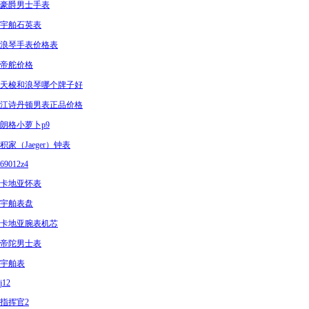
豪爵男士手表
宇舶石英表
浪琴手表价格表
帝舵价格
天梭和浪琴哪个牌子好
江诗丹顿男表正品价格
朗格小萝卜p9
积家（Jaeger）钟表
69012z4
卡地亚怀表
宇舶表盘
卡地亚腕表机芯
帝陀男士表
宇舶表
j12
指挥官2