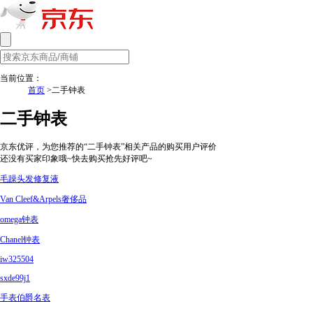
当前位置：
首页
>二手钟表
二手钟表
京东优评，为您推荐的“二手钟表”相关产品的购买用户评价
还没有买家印象哦~快去购买抢先好评吧~
毛躁头发修复液
Van Cleef&Arpels奢侈品
omega钟表
Chanel钟表
iw325504
sxde99j1
手表伯爵名表