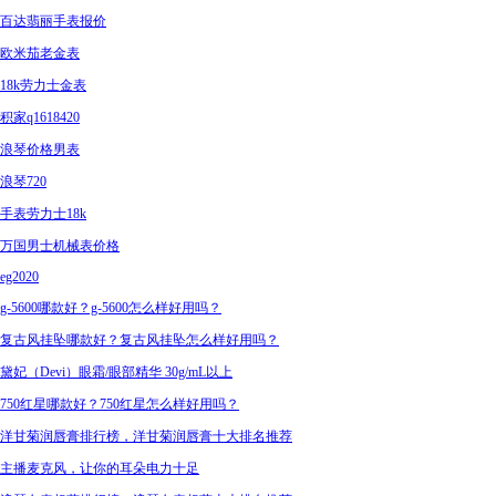
百达翡丽手表报价
欧米茄老金表
18k劳力士金表
积家q1618420
浪琴价格男表
浪琴720
手表劳力士18k
万国男士机械表价格
eg2020
g-5600哪款好？g-5600怎么样好用吗？
复古风挂坠哪款好？复古风挂坠怎么样好用吗？
黛妃（Devi）眼霜/眼部精华 30g/mL以上
750红星哪款好？750红星怎么样好用吗？
洋甘菊润唇膏排行榜，洋甘菊润唇膏十大排名推荐
主播麦克风，让你的耳朵电力十足