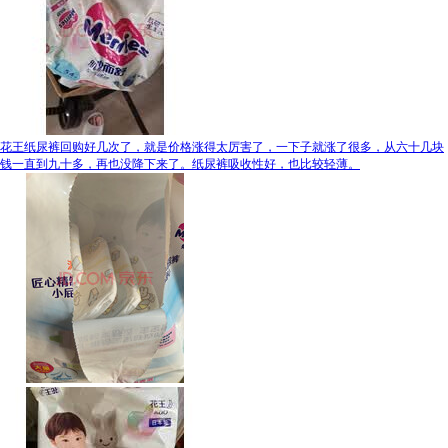
花王纸尿裤回购好几次了，就是价格涨得太厉害了，一下子就涨了很多，从六十几块
钱一直到九十多，再也没降下来了。纸尿裤吸收性好，也比较轻薄。