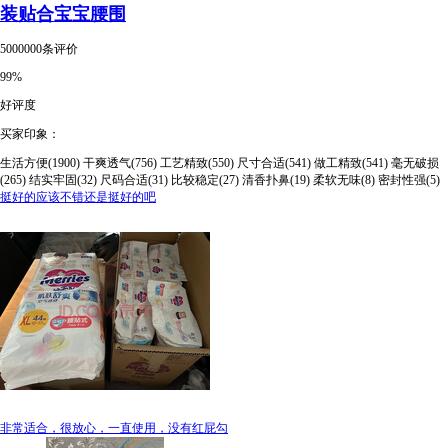
装贴合宝宝腰围
5000000条评价
99%
好评度
买家印象：
生活方便(1900)
干爽透气(756)
工艺精致(550)
尺寸合适(541)
做工精致(541)
毫无破损
(265)
结实牢固(32)
尺码合适(31)
比较稳定(27)
清香扑鼻(19)
柔软无味(8)
密封性强(5)
挺好的应该不错还是挺好的吧
非常适合，很放心，一直使用，没有红屁勾