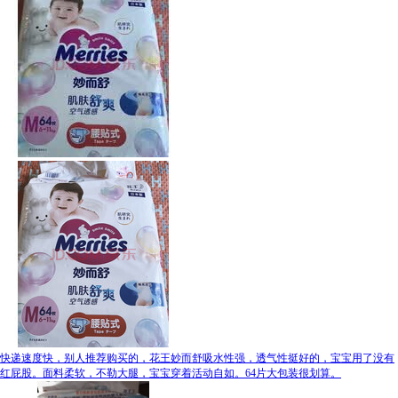
快递速度快，别人推荐购买的，花王妙而舒吸水性强，透气性挺好的，宝宝用了没有
红屁股。面料柔软，不勒大腿，宝宝穿着活动自如。64片大包装很划算。