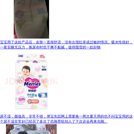
宝宝用了这款产品后，皮肤一直很舒适，没有出现红疹或过敏的情况。吸水性很好，
一夜安睡无压力，换尿布时也干爽不黏腻，值得囤货的一款好物
尿不湿，颜值高，非常不错，厚宝失踪网上需要换一两次夏天用的也不闷宝宝用的这
个尿不湿非常好已经买了多次了也推荐给别人了下次还会再来光顾。