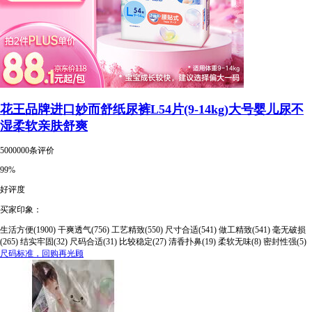
花王品牌进口妙而舒纸尿裤L54片(9-14kg)大号婴儿尿不
湿柔软亲肤舒爽
5000000条评价
99%
好评度
买家印象：
生活方便(1900)
干爽透气(756)
工艺精致(550)
尺寸合适(541)
做工精致(541)
毫无破损
(265)
结实牢固(32)
尺码合适(31)
比较稳定(27)
清香扑鼻(19)
柔软无味(8)
密封性强(5)
尺码标准，回购再光顾