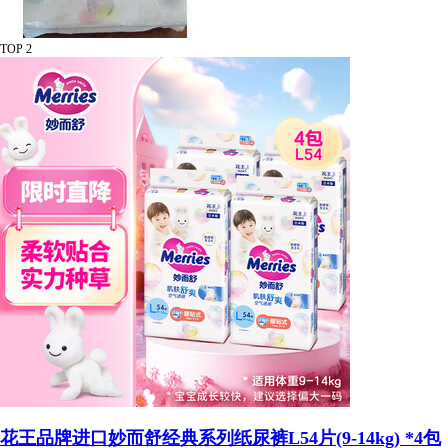
TOP 2
花王品牌进口妙而舒经典系列纸尿裤L54片(9-14kg) *4包