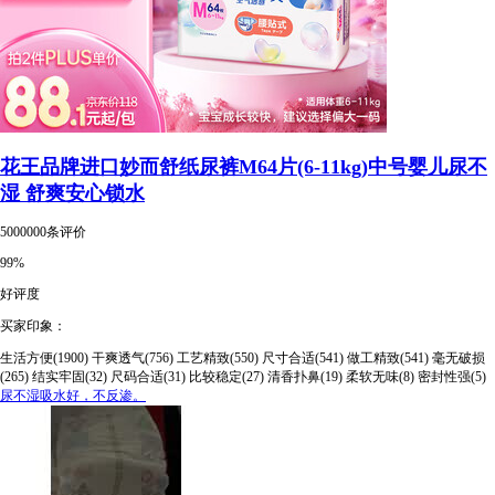
花王品牌进口妙而舒纸尿裤M64片(6-11kg)中号婴儿尿不
湿 舒爽安心锁水
5000000条评价
99%
好评度
买家印象：
生活方便(1900)
干爽透气(756)
工艺精致(550)
尺寸合适(541)
做工精致(541)
毫无破损
(265)
结实牢固(32)
尺码合适(31)
比较稳定(27)
清香扑鼻(19)
柔软无味(8)
密封性强(5)
尿不湿吸水好，不反渗。