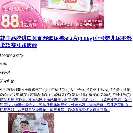
花王品牌进口妙而舒纸尿裤S82片(4-8kg)小号婴儿尿不湿
柔软亲肤超吸收
5000000条评价
99%
好评度
买家印象：
生活方便(1900)
干爽透气(756)
工艺精致(550)
尺寸合适(541)
做工精致(541)
毫无破损
(265)
结实牢固(32)
尺码合适(31)
比较稳定(27)
清香扑鼻(19)
柔软无味(8)
密封性强(5)
商品质量很不错，实物和网上描述相符，做工精细，用料实在。包装严实完好，发货
速度快，物流也很给力。整体使用体验很好，性价比高，物有所值。客服态度耐心，
回复及时。非常满意这次购物，值得推荐，后续有需要还会再来回购。