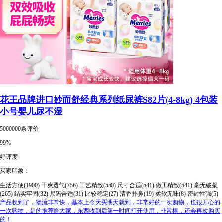
花王品牌进口妙而舒经典系列纸尿裤S82片(4-8kg) 4包装
小号婴儿尿不湿
5000000条评价
99%
好评度
买家印象：
生活方便(1900)
干爽透气(756)
工艺精致(550)
尺寸合适(541)
做工精致(541)
毫无破损
(265)
结实牢固(32)
尺码合适(31)
比较稳定(27)
清香扑鼻(19)
柔软无味(8)
密封性强(5)
产品收到了，物流非常快，基本上今天买明天就到，非常好的一次购物，也很开心的
一次购物，是的推荐给大家，东西收到后第一时间打开使用，非常棒，还会再次购买
的！