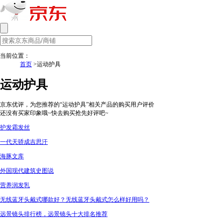
当前位置：
首页
>运动护具
运动护具
京东优评，为您推荐的“运动护具”相关产品的购买用户评价
还没有买家印象哦~快去购买抢先好评吧~
护发霜发丝
一代天骄成吉思汗
海豚文库
外国现代建筑史图说
营养润发乳
无线蓝牙头戴式哪款好？无线蓝牙头戴式怎么样好用吗？
远景镜头排行榜，远景镜头十大排名推荐