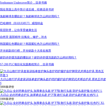
Sophomore Undercover简介，目录书摘
我在美国上高中简介读后感，经典语录书评
免邮棒球衣哪款好？免邮棒球衣怎么样好用吗？
巴哈姆特（BAHAMUT）戒指钨金
双层防烫，让你享受健康生活
自然堂 面部精华 抗氧化，修护，补水
韩国紫红色哪款好？韩国紫红色怎么样好用吗？
开光钥匙排行榜，开光钥匙十大排名推荐
娇韵诗舒缓洗面奶哪款好？娇韵诗舒缓洗面奶怎么样好用吗？
S7-200 PLC项目化实践教程简介，目录书摘
九日山散打护具套装训练拳套护胸头盔护裆护腿护齿护脚背武术搏击护具 黑色五件套
S
5000条评价
九日山 全封闭拳击护头 加厚拳击头盔 护下颚 散打头盔 防护头盔护脸 红色PU L
1000条评价