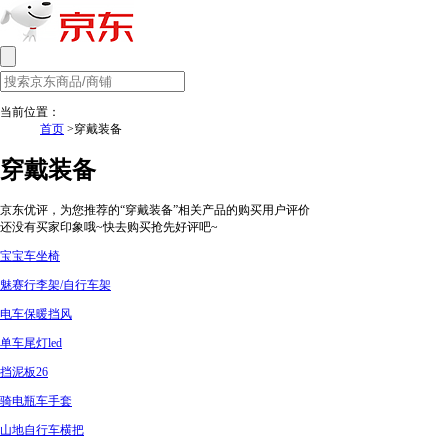
当前位置：
首页
>穿戴装备
穿戴装备
京东优评，为您推荐的“穿戴装备”相关产品的购买用户评价
还没有买家印象哦~快去购买抢先好评吧~
宝宝车坐椅
魅赛行李架/自行车架
电车保暖挡风
单车尾灯led
挡泥板26
骑电瓶车手套
山地自行车横把