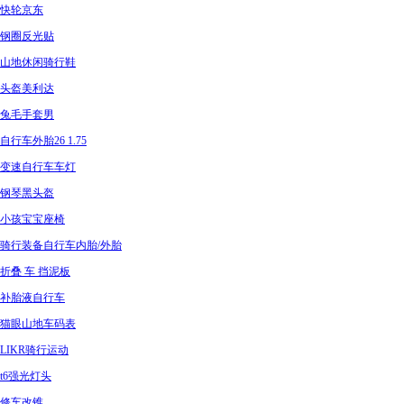
快轮京东
钢圈反光贴
山地休闲骑行鞋
头盔美利达
兔毛手套男
自行车外胎26 1.75
变速自行车车灯
钢琴黑头盔
小孩宝宝座椅
骑行装备自行车内胎/外胎
折叠 车 挡泥板
补胎液自行车
猫眼山地车码表
LIKR骑行运动
t6强光灯头
修车改锥