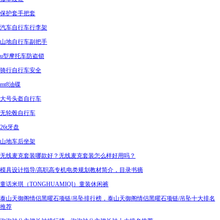
保护套手把套
汽车自行车行李架
山地自行车副把手
u型摩托车防盗锁
骑行自行车安全
mt8油碟
大号头盔自行车
无轮毂自行车
26t牙盘
山地车后坐架
无线麦克套装哪款好？无线麦克套装怎么样好用吗？
模具设计指导/高职高专机电类规划教材简介，目录书摘
童话米琪（TONGHUAMIQI）童装休闲裤
泰山天御阁情侣黑曜石项链/吊坠排行榜，泰山天御阁情侣黑曜石项链/吊坠十大排名
推荐