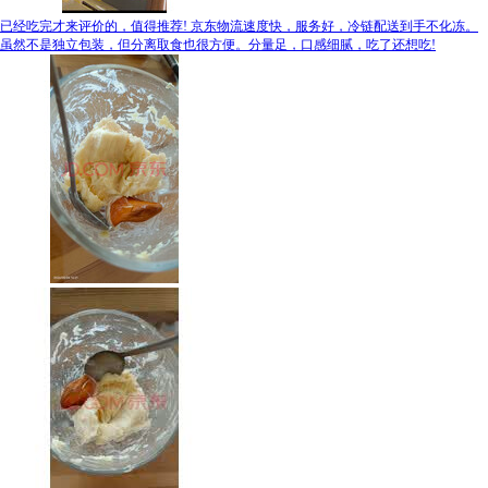
已经吃完才来评价的，值得推荐! 京东物流速度快，服务好，冷链配送到手不化冻。
虽然不是独立包装，但分离取食也很方便。分量足，口感细腻，吃了还想吃!