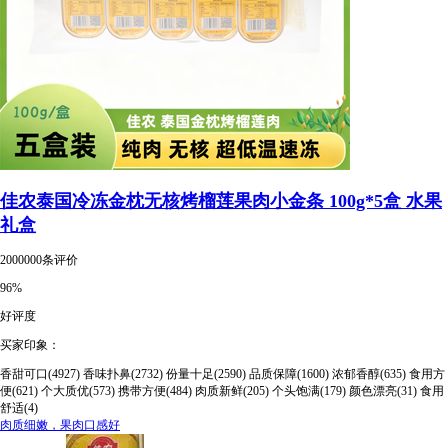
佳农泰国冷冻金枕无核烤榴莲果肉小金条 100g*5盒 水果
礼盒
2000000条评价
96%
好评度
买家印象：
香甜可口(4927)
香味扑鼻(2732)
份量十足(2590)
品质保障(1600)
浓郁香醇(635)
食用方
便(621)
个大质优(573)
携带方便(484)
肉质新鲜(205)
个头饱满(179)
颜色漂亮(31)
食用
舒适(4)
肉质细嫩，果肉口感好