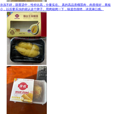
冷冻不碎，甜度适中，性价比高，分量实在。 真的高品质榴莲肉，肉质很好，果核
小，以后要买冻的就认这个牌子。用烤箱烤一下，味道也很绝，冰淇淋口感。