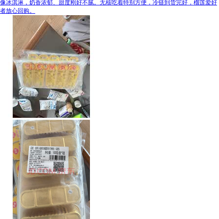
像冰淇淋，奶香浓郁、甜度刚好不腻。无核吃着特别方便，冷链到货完好，榴莲爱好
者放心回购。