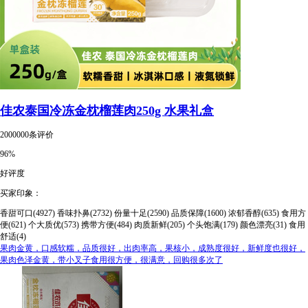
佳农泰国冷冻金枕榴莲肉250g 水果礼盒
2000000条评价
96%
好评度
买家印象：
香甜可口(4927)
香味扑鼻(2732)
份量十足(2590)
品质保障(1600)
浓郁香醇(635)
食用方
便(621)
个大质优(573)
携带方便(484)
肉质新鲜(205)
个头饱满(179)
颜色漂亮(31)
食用
舒适(4)
果肉金黄，口感软糯，品质很好，出肉率高，果核小，成熟度很好，新鲜度也很好，
果肉色泽金黄，带小叉子食用很方便，很满意，回购很多次了