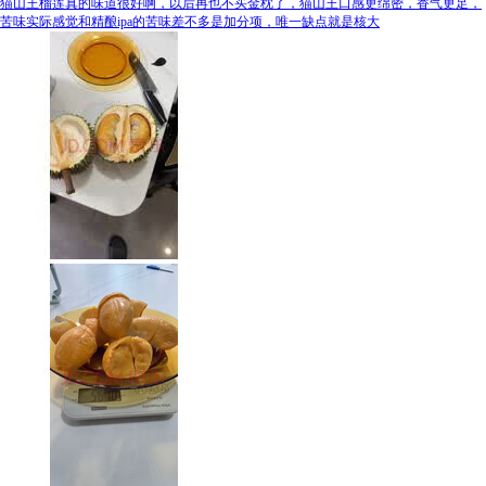
猫山王榴莲真的味道很好啊，以后再也不买金枕了，猫山王口感更绵密，香气更足，
苦味实际感觉和精酿ipa的苦味差不多是加分项，唯一缺点就是核大