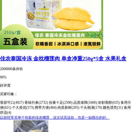
佳农泰国冷冻 金枕榴莲肉 单盒净重250g*5盒 水果礼盒
2000000条评价
96%
好评度
买家印象：
香甜可口(4927)
香味扑鼻(2732)
份量十足(2590)
品质保障(1600)
浓郁香醇(635)
食用方
便(621)
个大质优(573)
携带方便(484)
肉质新鲜(205)
个头饱满(179)
颜色漂亮(31)
食用
舒适(4)
以前经常买单个包装的佳农榴莲，这次试买这款，也是一如既往的好。