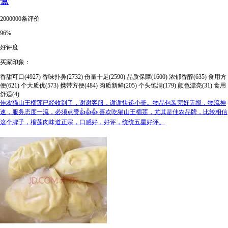
盒
2000000条评价
96%
好评度
买家印象：
香甜可口(4927)
香味扑鼻(2732)
份量十足(2590)
品质保障(1600)
浓郁香醇(635)
食用方
便(621)
个大质优(573)
携带方便(484)
肉质新鲜(205)
个头饱满(179)
颜色漂亮(31)
食用
舒适(4)
佳农猫山王榴莲已经收到了，谢谢客服，谢谢快递小哥。物品包装完好无损，物流神
速，服务态度一流，必须点赞👍👍👍 喜欢吃猫山王榴莲，尤其是佳农品牌，比较相信
这个牌子，榴莲肉味道正宗，口感好，好评，统统五星好评。