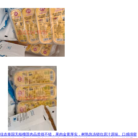
佳农泰国无核榴莲肉品质很不错，果肉金黄厚实，树熟急冻锁住原汁原味。口感绵密