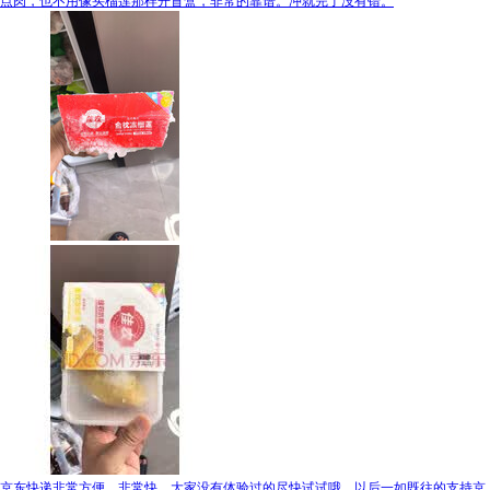
点肉，也不用像买榴莲那样开盲盒，非常的靠谱。冲就完了没有错。
京东快递非常方便，非常快，大家没有体验过的尽快试试哦，以后一如既往的支持京