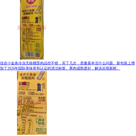
佳农小金条冷冻无核榴莲肉品控不错，买了几次，质量基本没什么问题。新包装上增
加了2026年国际美味奖和认证的清洁标签。果肉成熟度好，解冻后很新鲜。