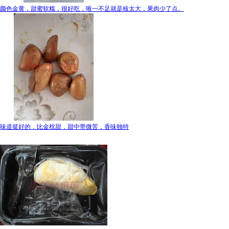
颜色金黄，甜蜜软糯，很好吃，唯一不足就是核太大，果肉少了点。
味道挺好的，比金枕甜，甜中带微苦，香味独特