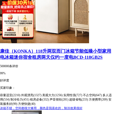
康佳（KONKA）118升两双而门冰箱节能低噪小型家用
电冰箱迷你宿舍租房两天仅约一度电BCD-118GB2S
500000条评价
99%
好评度
买家印象：
容量适宜(2210)
外观漂亮(1327)
美观大方(1256)
实用性强(727)
不占空间(647)
多人适
用(534)
制冷给力(451)
租房必备(332)
声音很轻(281)
超级省电(233)
方便携带(209)
安
装服务好(99)
方便快捷(40)
冰箱不错，空间都很大够用，颜色是我喜欢的，制冷效果很好