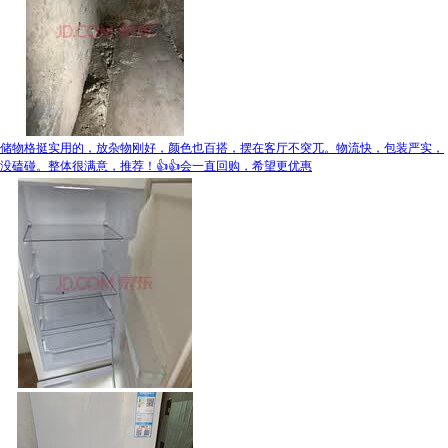
储物格挺实用的，放杂物刚好，颜色也百搭，摆在客厅不突兀。物流快，包装严实，
没磕碰。整体很满意，推荐！👍👍会一直回购，希望更优惠