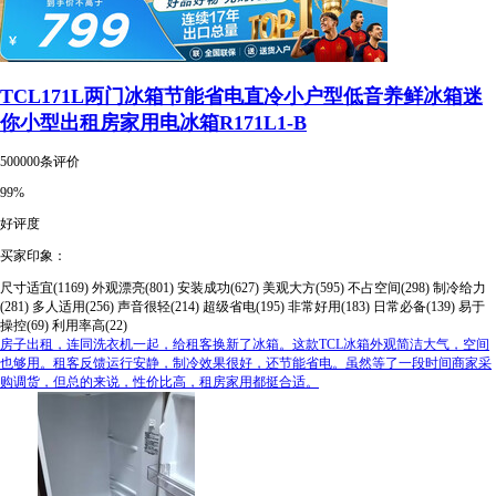
TCL171L两门冰箱节能省电直冷小户型低音养鲜冰箱迷
你小型出租房家用电冰箱R171L1-B
500000条评价
99%
好评度
买家印象：
尺寸适宜(1169)
外观漂亮(801)
安装成功(627)
美观大方(595)
不占空间(298)
制冷给力
(281)
多人适用(256)
声音很轻(214)
超级省电(195)
非常好用(183)
日常必备(139)
易于
操控(69)
利用率高(22)
房子出租，连同洗衣机一起，给租客换新了冰箱。这款TCL冰箱外观简洁大气，空间
也够用。租客反馈运行安静，制冷效果很好，还节能省电。虽然等了一段时间商家采
购调货，但总的来说，性价比高，租房家用都挺合适。