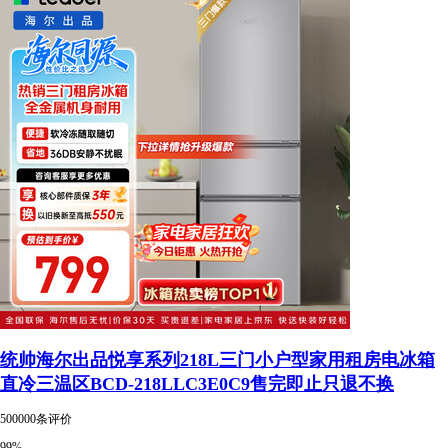
统帅海尔出品悦享系列218L三门小户型家用租房电冰箱
直冷三温区BCD-218LLC3E0C9售完即止只退不换
500000条评价
99%