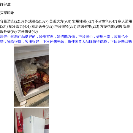
好评度
买家印象：
容量适宜(2210)
外观漂亮(1327)
美观大方(968)
实用性强(727)
不占空间(647)
多人适用
(534)
制冷给力(451)
租房必备(332)
声音很轻(281)
超级省电(233)
方便携带(209)
安装
服务好(99)
方便快捷(40)
康佳小冰箱产品挺好的，经济实惠，冷冻能力强，声音很小，好用不贵，质量也不
错，物流很快，客服很好，下次还来光顾，康佳国货大品牌值得信赖，下回还来回购