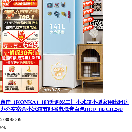
康佳（KONKA）183升两双二门小冰箱小型家用出租房
办公室宿舍小冰箱节能省电低音白色BCD-183GB2SU
500000条评价
99%