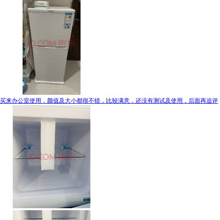
买来办公室使用，颜值及大小都很不错，比较满意，还没有测试及使用，后面再追评