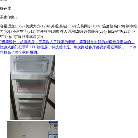
好评度
买家印象：
容量适宜(1352)
美观大方(1256)
外观漂亮(1139)
安装同步(1066)
温度较高(520)
制冷给
力(401)
不占空间(313)
方便省事(300)
多人适用(286)
超强静音(234)
超级省电(231)
小
空间适用(76)
利用率高(20)
“极简设计，超薄机身，完美嵌入了我家的橱柜，简直就是为我的厨房量身定做的。
隐藏式的门把手和LED触控屏，科技感十足。每次路过客厅都要多看它两眼，一个冰
箱拉高了整个家的格调。”