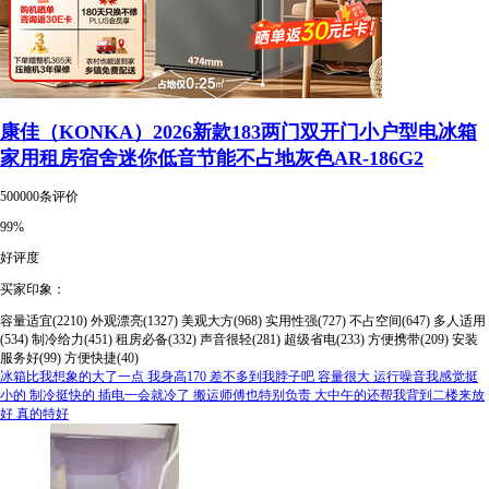
康佳（KONKA）2026新款183两门双开门小户型电冰箱
家用租房宿舍迷你低音节能不占地灰色AR-186G2
500000条评价
99%
好评度
买家印象：
容量适宜(2210)
外观漂亮(1327)
美观大方(968)
实用性强(727)
不占空间(647)
多人适用
(534)
制冷给力(451)
租房必备(332)
声音很轻(281)
超级省电(233)
方便携带(209)
安装
服务好(99)
方便快捷(40)
冰箱比我想象的大了一点 我身高170 差不多到我脖子吧 容量很大 运行噪音我感觉挺
小的 制冷挺快的 插电一会就冷了 搬运师傅也特别负责 大中午的还帮我背到二楼来放
好 真的特好