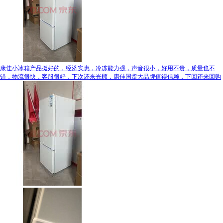
康佳小冰箱产品挺好的，经济实惠，冷冻能力强，声音很小，好用不贵，质量也不
错，物流很快，客服很好，下次还来光顾，康佳国货大品牌值得信赖，下回还来回购