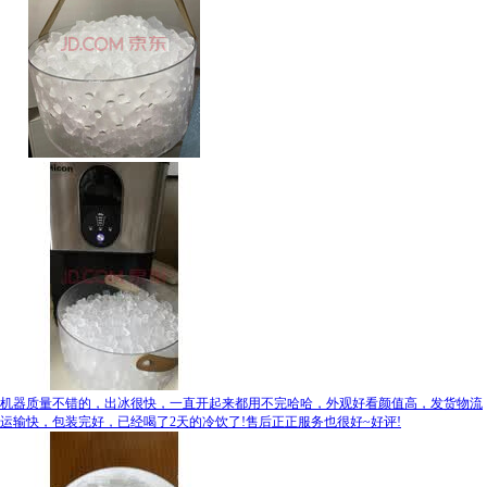
机器质量不错的，出冰很快，一直开起来都用不完哈哈，外观好看颜值高，发货物流
运输快，包装完好，已经喝了2天的冷饮了!售后正正服务也很好~好评!