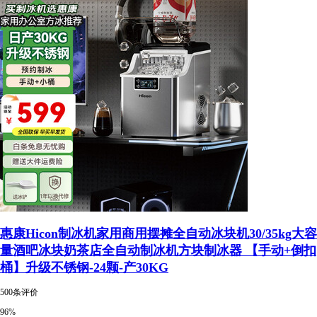
惠康Hicon制冰机家用商用摆摊全自动冰块机30/35kg大容
量酒吧冰块奶茶店全自动制冰机方块制冰器 【手动+倒扣
桶】升级不锈钢-24颗-产30KG
500条评价
96%