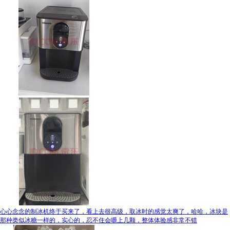
心心念念的制冰机终于买来了，看上去很高级，取冰时的感觉太爽了，哈哈，冰块是
那种类似冰糖一样的，实心的，忍不住会嚼上几颗，整体体验感非常不错