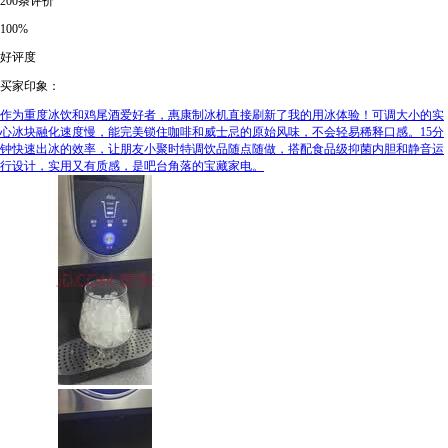
200条评价
100%
好评度
买家印象：
作为重度冰饮和鸡尾酒爱好者，惠康制冰机直接刷新了我的用冰体验！可调大小的实
心冰块融化速度慢，能完美锁住咖啡和威士忌的原始风味，不会轻易稀释口感。15分
钟快速出冰的效率，让朋友小聚时特调饮品随点随做，搭配食品级抑菌内胆和静音运
行设计，实用又有质感，是吧台角落的宝藏家电。