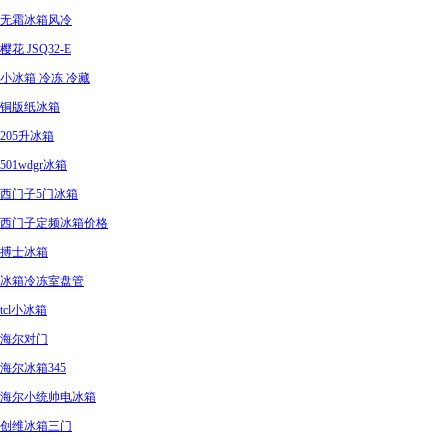
无霜冰箱风冷
樱花 JSQ32-E
小冰箱 冷冻 冷藏
铜版纸冰箱
205升冰箱
501wdgr冰箱
西门子5门冰箱
西门子定频冰箱价格
搏士冰箱
冰箱冷冻室盘管
tcl小冰箱
海尔对门
海尔冰箱345
海尔小统帅电冰箱
创维冰箱三门