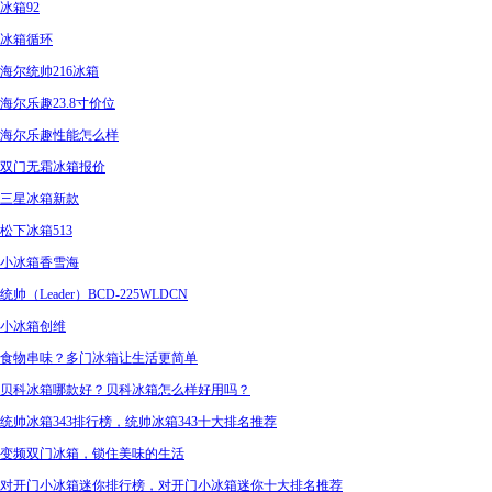
冰箱92
冰箱循环
海尔统帅216冰箱
海尔乐趣23.8寸价位
海尔乐趣性能怎么样
双门无霜冰箱报价
三星冰箱新款
松下冰箱513
小冰箱香雪海
统帅（Leader）BCD-225WLDCN
小冰箱创维
食物串味？多门冰箱让生活更简单
贝科冰箱哪款好？贝科冰箱怎么样好用吗？
统帅冰箱343排行榜，统帅冰箱343十大排名推荐
变频双门冰箱，锁住美味的生活
对开门小冰箱迷你排行榜，对开门小冰箱迷你十大排名推荐