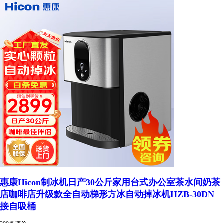
惠康Hicon制冰机日产30公斤家用台式办公室茶水间奶茶
店咖啡店升级款全自动梯形方冰自动掉冰机HZB-30DN
接自吸桶