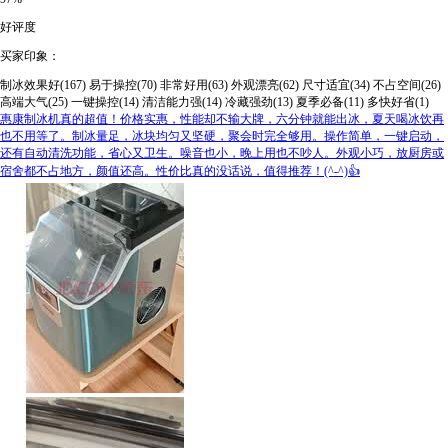
好评度
买家印象：
制冰效果好(167)
易于操控(70)
非常好用(63)
外观漂亮(62)
尺寸适宜(34)
不占空间(26)
高端大气(25)
一键操控(14)
清洁能力强(14)
冷藏强劲(13)
夏季必备(11)
多快好省(1)
惠康制冰机真的超值！价格实惠，性能却不输大牌，六分钟就能出冰，夏天喝冰饮再
也不用等了。制冰量足，冰块均匀又坚硬，聚会时完全够用。操作简单，一键启动，
还有自动清洗功能，省心又卫生。噪音也小，晚上用也不吵人。外观小巧，放厨房或
宿舍都不占地方，颜值还高。性价比真的没话说，值得推荐！(^-^)👍