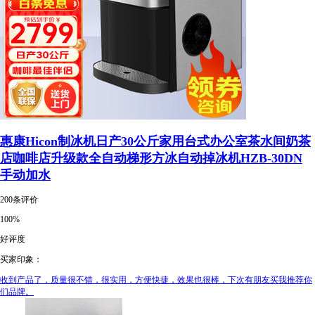
惠康Hicon制冰机日产30公斤家用台式办公室茶水间奶茶
店咖啡店升级款全自动梯形方冰自动掉冰机HZB-30DN
手动加水
200条评价
100%
好评度
买家印象：
收到产品了，质量很不错，很实用，方便快捷，效果也很棒，下次有朋友买我推荐你
们品牌。