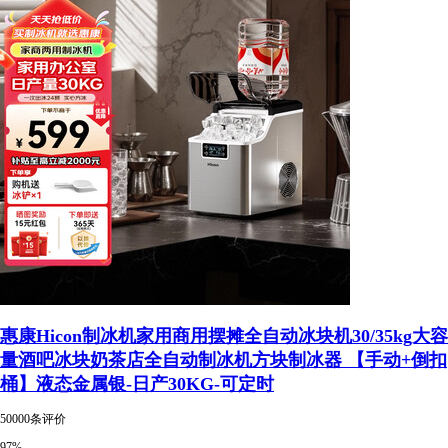
惠康Hicon制冰机家用商用摆摊全自动冰块机30/35kg大容
量酒吧冰块奶茶店全自动制冰机方块制冰器 【手动+倒扣
桶】液态金属银-日产30KG-可定时
50000条评价
97%