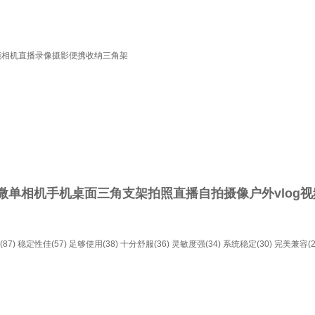
佳能相机直播录像摄影便携收纳三角架
反微单相机手机桌面三角支架拍照直播自拍摄像户外vlog
87)
稳定性佳(57)
足够使用(38)
十分舒服(36)
灵敏度强(34)
系统稳定(30)
完美兼容(2