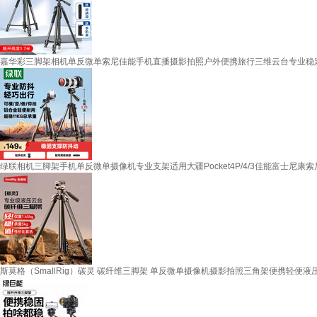
嘉华彩三脚架相机单反微单索尼佳能手机直播摄影拍照户外便携旅行三维云台专业稳
绿联相机三脚架手机单反微单摄像机专业支架适用大疆Pocket4P/4/3佳能富士尼康
斯莫格（SmallRig）碳灵 碳纤维三脚架 单反微单摄像机摄影拍照三角架便携轻便