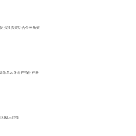
架 便携独脚架铝合金三角架
脚架相机微单蓝牙遥控拍照神器
手机相机三脚架