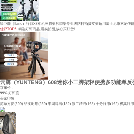
绿巨能（llano）行影X3相机三脚架独脚架专业级防抖拍摄支架适用富士尼康索尼
优评TOP5
精选好评商品,看实拍图,放心买好货!
云腾（YUNTENG）608迷你小三脚架轻便携多功能单
京东价 :
99%
好评度
买家印象:
简单方便(399)
结实耐用(259)
牢固稳当(182)
做工精细(168)
十分好用(162)
极其好用(