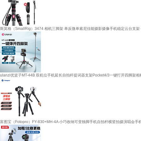
斯莫格（SmallRig）3474 相机三脚架 单反微单索尼佳能摄影摄像手机稳定云台支
ulanzi优篮子MT-44B 双机位手机延长自拍杆提词器支架Pocket4/3一键打开四
富图宝（Fotopro）FY-830+MH-4A 小巧收纳可变独脚手机自拍杆横竖拍摄演唱会