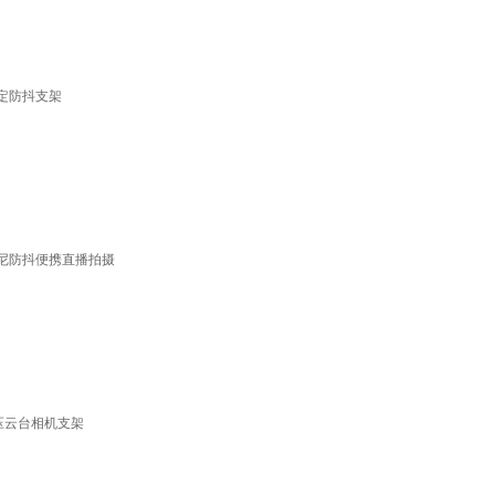
定防抖支架
索尼防抖便携直播拍摄
液压云台相机支架