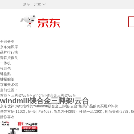
◇
送至：
北京
全部分类
京东知识库
品牌排行榜
普联摄像头
一体机
收纳包
键盘贴
键帽贴纸
京东美术馆
当前位置：
首页
>
三脚架/云台
> windmill镁合金三脚架/云台
windmill镁合金三脚架/云台
京东优评,为您推荐的“windmill镁合金三脚架/云台”相关产品的购买用户评价
携带方便(1162) , 便携小巧(402) , 简单方便(399) , 性能一流(293) , 时尚美观(273) , 质
猜你喜欢