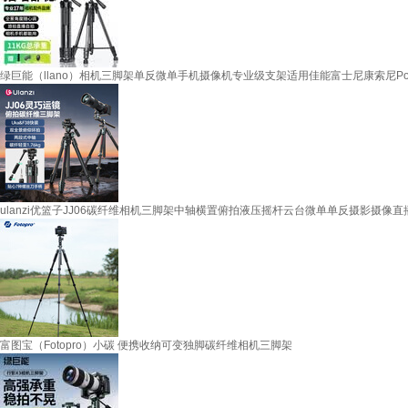
绿巨能（llano）相机三脚架单反微单手机摄像机专业级支架适用佳能富士尼康索尼Pocket
ulanzi优篮子JJ06碳纤维相机三脚架中轴横置俯拍液压摇杆云台微单单反摄影摄像
富图宝（Fotopro）小碳 便携收纳可变独脚碳纤维相机三脚架