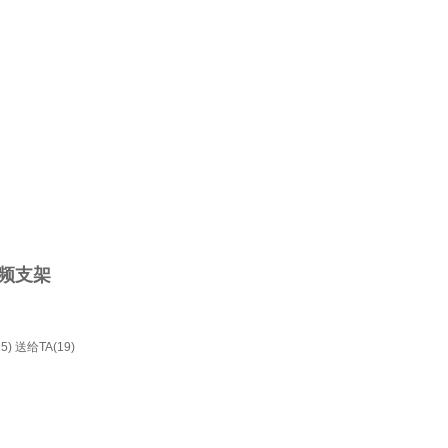
视频支架
5)
送给TA(19)