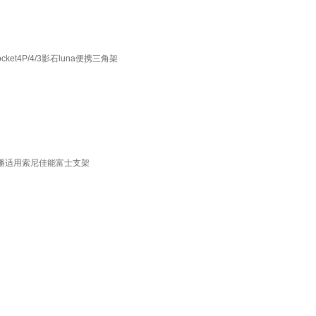
4P/4/3影石luna便携三角架
直播适用索尼佳能富士支架