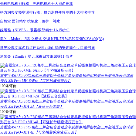
先科电视机排行榜，先科电视机十大排名推荐
格力润典变频空调排行榜，格力润典变频空调十大排名推荐
自然堂 面部精华 抗氧化，修护，补水
妮维雅（NIVEA）眼霜/眼部精华 11-15g/mL
美的（Midea） 3匹 立柜式 空调 KFR-72LW/BP2DN8Y-YA400(B3)
世界经典文库名师点评系列：绿山墙的安妮简介，目录书摘
迪米楽（Dimile）婴儿尿裤日常纸尿裤11-49片
富图宝A5i / X5i PRO相机三脚架铝合金稳定单反摄像拍照相机架三角架液压云台球形
云台 X5i Pro+MH-6APro【可竖拍液压云台】
100条评价
富图宝A5i / X5i PRO相机三脚架铝合金稳定单反摄像拍照相机架三角架液压云台球形
云台 X5i PRO+MH-2A【液压云台套装】
100条评价
富图宝A5i / X5i PRO相机三脚架铝合金稳定单反摄像拍照相机架三角架液压云台球形
云台 X5i PRO+MH-4L【可竖拍带碗座液压云台】