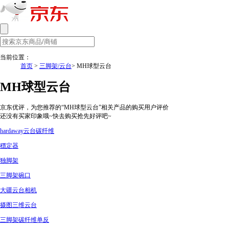
当前位置：
首页
>
三脚架/云台
> MH球型云台
MH球型云台
京东优评，为您推荐的“MH球型云台”相关产品的购买用户评价
还没有买家印象哦~快去购买抢先好评吧~
hardaway云台碳纤维
穩定器
独脚架
三脚架碗口
大疆云台相机
摄图三维云台
三脚架碳纤维单反