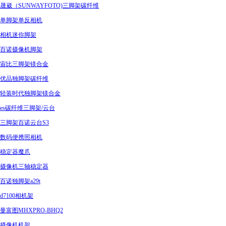
晟崴（SUNWAYFOTO)三脚架碳纤维
单脚架单反相机
相机迷你脚架
百诺摄像机脚架
宙比三脚架镁合金
优品独脚架碳纤维
轻装时代独脚架镁合金
es碳纤维三脚架/云台
三脚架百诺云台S3
数码便携照相机
稳定器魔爪
摄像机三轴稳定器
百诺独脚架a29t
d7100相机架
曼富图MHXPRO-BHQ2
摄像机机架