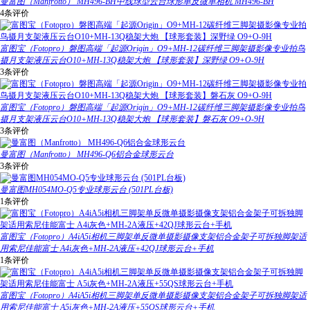
曼富图（Manfrotto） MH496-BH中线球型云台球形单反微单相机 MH496-BH
4条评价
富图宝（Fotopro）磐图高端「起源Origin」O9+MH-12碳纤维三脚架摄影像专业拍鸟
摄月支架液压云台O10+MH-13Q稳架大炮 【球形套装】深野绿 O9+O-9H
3条评价
富图宝（Fotopro）磐图高端「起源Origin」O9+MH-12碳纤维三脚架摄影像专业拍鸟
摄月支架液压云台O10+MH-13Q稳架大炮 【球形套装】磐石灰 O9+O-9H
3条评价
曼富图（Manfrotto） MH496-Q6铝合金球形云台
3条评价
曼富图MH054MO-Q5专业球形云台 (501PL台板)
1条评价
富图宝（Fotopro）A4iA5i相机三脚架单反微单摄影摄像支架铝合金架子可拆独脚架适
用索尼佳能富士 A4i灰色+MH-2A液压+42QJ球形云台+手机
1条评价
富图宝（Fotopro）A4iA5i相机三脚架单反微单摄影摄像支架铝合金架子可拆独脚架适
用索尼佳能富士 A5i灰色+MH-2A液压+55QS球形云台+手机