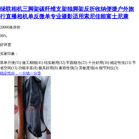
绿联相机三脚架碳纤维支架独脚架反折收纳便捷户外旅
行直播相机单反微单专业摄影适用索尼佳能富士尼康
20000条评价
99%
好评度
买家印象：
简单方便(55)
做工精细(41)
结实耐用(32)
牢固稳当(21)
十分好用(16)
稳定性佳(13)
节
省空间(13)
功能丰富(8)
极其好用(8)
兼容性强(5)
灵敏度强(4)
细节到位(3)
稳定性好，一分钱一分货