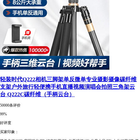
轻装时代Q222相机三脚架单反微单专业摄影摄像碳纤维
支架户外旅行轻便携手机直播视频演唱会拍照三角架云
台 Q222C碳纤维（手柄云台）
50000条评价
99%
好评度
买家印象：