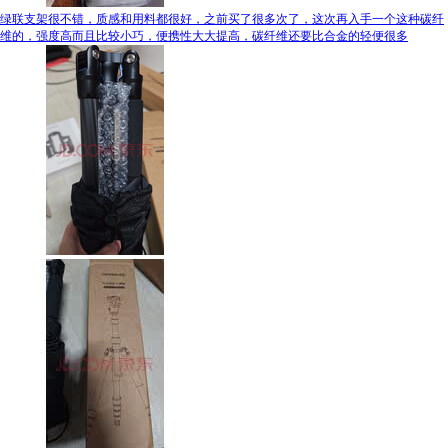
绿联支架很不错，质感和用料都很好，之前买了很多次了，这次再入手一个这种碳纤
维的，强度高而且比较小巧，便携性大大提高，碳纤维还要比合金的轻便很多