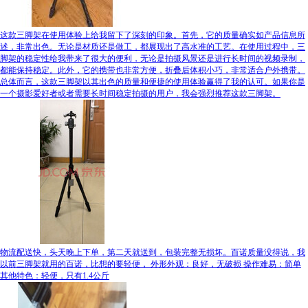
这款三脚架在使用体验上给我留下了深刻的印象。首先，它的质量确实如产品信息所
述，非常出色。无论是材质还是做工，都展现出了高水准的工艺。在使用过程中，三
脚架的稳定性给我带来了很大的便利，无论是拍摄风景还是进行长时间的视频录制，
都能保持稳定。此外，它的携带也非常方便，折叠后体积小巧，非常适合户外携带。
总体而言，这款三脚架以其出色的质量和便捷的使用体验赢得了我的认可。如果你是
一个摄影爱好者或者需要长时间稳定拍摄的用户，我会强烈推荐这款三脚架。
物流配送快，头天晚上下单，第二天就送到，包装完整无损坏。百诺质量没得说，我
以前三脚架就用的百诺，比想的要轻便， 外形外观：良好，无破损 操作难易：简单
其他特色：轻便，只有1.4公斤