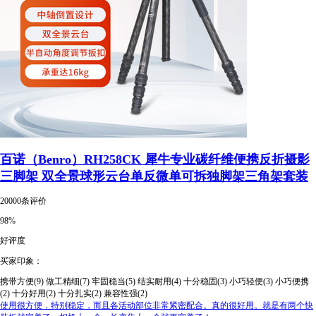
百诺（Benro）RH258CK 犀牛专业碳纤维便携反折摄影
三脚架 双全景球形云台单反微单可拆独脚架三角架套装
20000条评价
98%
好评度
买家印象：
携带方便(9)
做工精细(7)
牢固稳当(5)
结实耐用(4)
十分稳固(3)
小巧轻便(3)
小巧便携
(2)
十分好用(2)
十分扎实(2)
兼容性强(2)
使用很方便，特别稳定，而且各活动部位非常紧密配合。真的很好用。就是有两个快