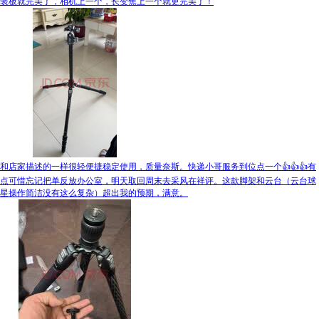
装板就完美了，相机上一个，长变焦上一个就更完美了！
和店家描述的一样很轻便捷稳定使用，质量奈斯。快递小哥服务到位点一个👍👍👍有
点可惜忘记把单反放办公室，明天取回周末去采风在祥评。这款脚架和云台（云台球
星操作简洁没有这么复杂）超出我的预期，满意。