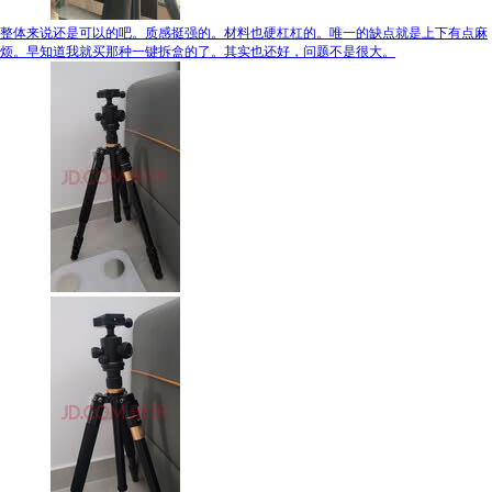
整体来说还是可以的吧。质感挺强的。材料也硬杠杠的。唯一的缺点就是上下有点麻
烦。早知道我就买那种一键拆盒的了。其实也还好，问题不是很大。