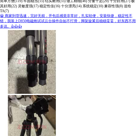
简单方便(119)
牢固稳当(55)
结实耐用(55)
做工精细(46)
分量十足(29)
十分好用(27)
极
其好用(22)
灵敏度强(17)
稳定性佳(16)
十分漂亮(14)
系统稳定(10)
兼容性强(8)
送给
TA(7)
😀 商家到货迅速，完好无损，开包后感觉非常好，扎实轻便，安装快捷，稳定性不
错，我装上D850电磁炮试试云台操作自如不打滑，脚架旋紧后稳稳妥妥，好东西不用
多说。👍👍👍