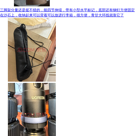
三脚架分量还是挺不错的，能四节伸缩，带有小型水平标记，底部还有钢钉方便固定
在沙石上，收纳起来可以背着可以放进行李箱，很方便，青甘大环线就靠它了