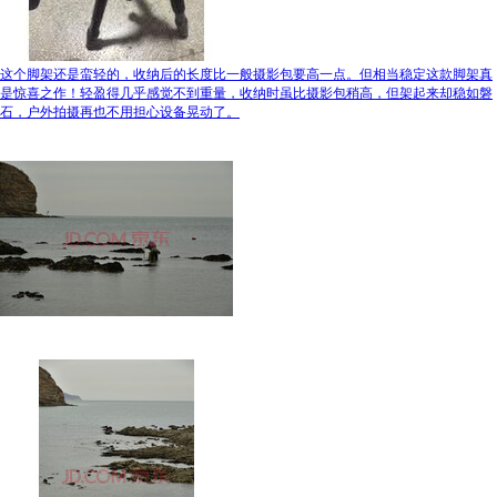
这个脚架还是蛮轻的，收纳后的长度比一般摄影包要高一点。但相当稳定这款脚架真
是惊喜之作！轻盈得几乎感觉不到重量，收纳时虽比摄影包稍高，但架起来却稳如磐
石，户外拍摄再也不用担心设备晃动了。