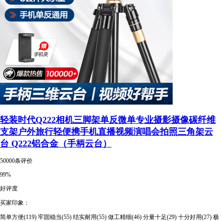
轻装时代Q222相机三脚架单反微单专业摄影摄像碳纤维
支架户外旅行轻便携手机直播视频演唱会拍照三角架云
台 Q222铝合金（手柄云台）
50000条评价
99%
好评度
买家印象：
简单方便(119)
牢固稳当(55)
结实耐用(55)
做工精细(46)
分量十足(29)
十分好用(27)
极