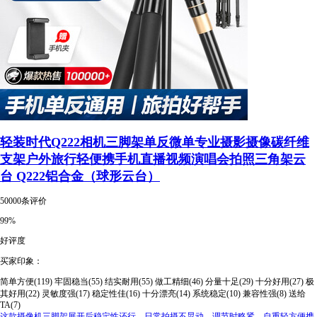
轻装时代Q222相机三脚架单反微单专业摄影摄像碳纤维
支架户外旅行轻便携手机直播视频演唱会拍照三角架云
台 Q222铝合金（球形云台）
50000条评价
99%
好评度
买家印象：
简单方便(119)
牢固稳当(55)
结实耐用(55)
做工精细(46)
分量十足(29)
十分好用(27)
极
其好用(22)
灵敏度强(17)
稳定性佳(16)
十分漂亮(14)
系统稳定(10)
兼容性强(8)
送给
TA(7)
这款摄像机三脚架展开后稳定性还行，日常拍摄不晃动。调节时略紧。自重轻方便携