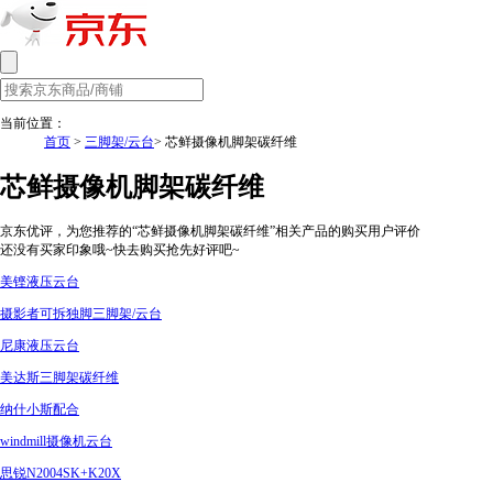
当前位置：
首页
>
三脚架/云台
> 芯鲜摄像机脚架碳纤维
芯鲜摄像机脚架碳纤维
京东优评，为您推荐的“芯鲜摄像机脚架碳纤维”相关产品的购买用户评价
还没有买家印象哦~快去购买抢先好评吧~
美铿液压云台
摄影者可拆独脚三脚架/云台
尼康液压云台
美达斯三脚架碳纤维
纳什小斯配合
windmill摄像机云台
思锐N2004SK+K20X