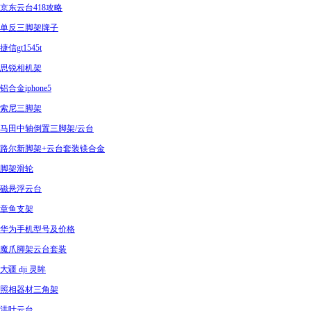
京东云台418攻略
单反三脚架牌子
捷信gt1545t
思锐相机架
铝合金iphone5
索尼三脚架
马田中轴倒置三脚架/云台
路尔新脚架+云台套装镁合金
脚架滑轮
磁悬浮云台
章鱼支架
华为手机型号及价格
魔爪脚架云台套装
大疆 dji 灵眸
照相器材三角架
洪叶云台