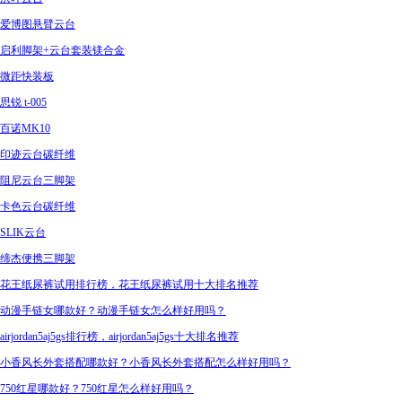
爱博图悬臂云台
启利脚架+云台套装镁合金
微距快装板
思锐 t-005
百诺MK10
印迹云台碳纤维
阻尼云台三脚架
卡色云台碳纤维
SLIK云台
缔杰便携三脚架
花王纸尿裤试用排行榜，花王纸尿裤试用十大排名推荐
动漫手链女哪款好？动漫手链女怎么样好用吗？
airjordan5aj5gs排行榜，airjordan5aj5gs十大排名推荐
小香风长外套搭配哪款好？小香风长外套搭配怎么样好用吗？
750红星哪款好？750红星怎么样好用吗？