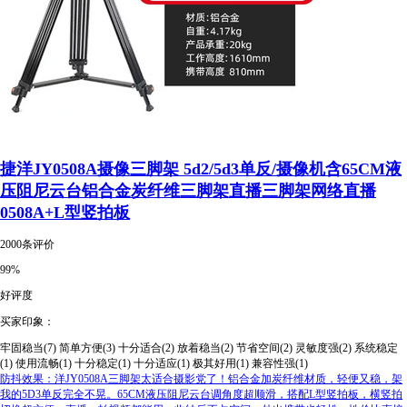
捷洋JY0508A摄像三脚架 5d2/5d3单反/摄像机含65CM液
压阻尼云台铝合金炭纤维三脚架直播三脚架网络直播
0508A+L型竖拍板
2000条评价
99%
好评度
买家印象：
牢固稳当(7)
简单方便(3)
十分适合(2)
放着稳当(2)
节省空间(2)
灵敏度强(2)
系统稳定
(1)
使用流畅(1)
十分稳定(1)
十分适应(1)
极其好用(1)
兼容性强(1)
防抖效果：洋JY0508A三脚架太适合摄影党了！铝合金加炭纤维材质，轻便又稳，架
我的5D3单反完全不晃。65CM液压阻尼云台调角度超顺滑，搭配L型竖拍板，横竖拍