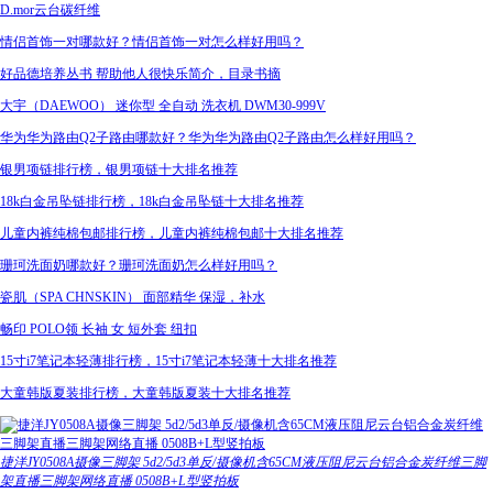
D.mor云台碳纤维
情侣首饰一对哪款好？情侣首饰一对怎么样好用吗？
好品德培养丛书 帮助他人很快乐简介，目录书摘
大宇（DAEWOO） 迷你型 全自动 洗衣机 DWM30-999V
华为华为路由Q2子路由哪款好？华为华为路由Q2子路由怎么样好用吗？
银男项链排行榜，银男项链十大排名推荐
18k白金吊坠链排行榜，18k白金吊坠链十大排名推荐
儿童内裤纯棉包邮排行榜，儿童内裤纯棉包邮十大排名推荐
珊珂洗面奶哪款好？珊珂洗面奶怎么样好用吗？
瓷肌（SPA CHNSKIN） 面部精华 保湿，补水
畅印 POLO领 长袖 女 短外套 纽扣
15寸i7笔记本轻薄排行榜，15寸i7笔记本轻薄十大排名推荐
大童韩版夏装排行榜，大童韩版夏装十大排名推荐
捷洋JY0508A摄像三脚架 5d2/5d3单反/摄像机含65CM液压阻尼云台铝合金炭纤维三脚
架直播三脚架网络直播 0508B+L型竖拍板