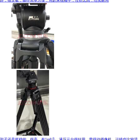
好，很灵敏，操作简单方便，用起来很顺手，性价比高，结实耐用
架子还是挺稳的，很高，有1m8几，液压云台很好用，带得动摄像机，运镜也比较流