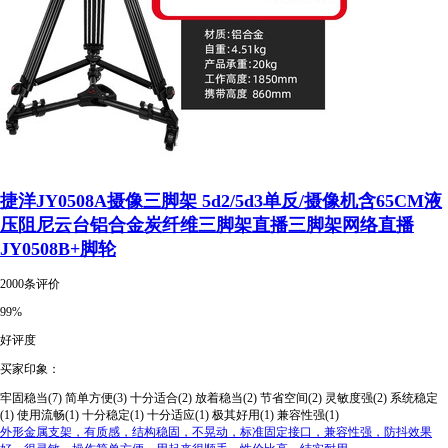
捷洋JY0508A摄像三脚架 5d2/5d3单反/摄像机含65CM液
压阻尼云台铝合金炭纤维三脚架直播三脚架网络直播
JY0508B+脚轮
2000条评价
99%
好评度
买家印象：
牢固稳当(7)
简单方便(3)
十分适合(2)
放着稳当(2)
节省空间(2)
灵敏度强(2)
系统稳定
(1)
使用流畅(1)
十分稳定(1)
十分适应(1)
极其好用(1)
兼容性强(1)
外形金属支架，有质感，结构稳固，不晃动，标准固定接口，兼容性强，防抖效果