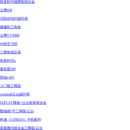
轻装时代独脚架镁合金
云腾038
贝阳自拍杆碳纤维
摄像机三角架
云腾VT-9008
dji悟空飞控
三脚架稳定器
轻装时代q
曼富图290
思锐t-005
入门级三脚架
windmill云台碳纤维
LEPLAY脚架+云台套装镁合金
图瑞斯5节三脚架/云台
科漫（COMAN）手机配件
富姬雅玛镁合金三脚架/云台