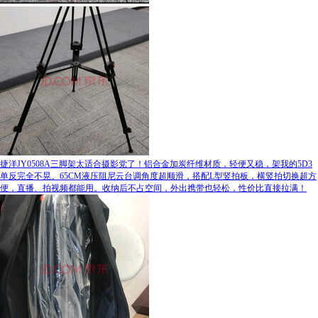
捷洋JY0508A三脚架太适合摄影党了！铝合金加炭纤维材质，轻便又稳，架我的5D3
单反完全不晃。65CM液压阻尼云台调角度超顺滑，搭配L型竖拍板，横竖拍切换超方
便，直播、拍视频都能用。收纳后不占空间，外出携带也轻松，性价比直接拉满！