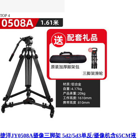
TOP 4
捷洋JY0508A摄像三脚架 5d2/5d3单反/摄像机含65CM液