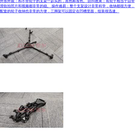
外形外观：和不带轮子的支架一起买的，黑色标准色。 防抖效果：有轮子相当于自带
滑轨拍照片和视频都非常的稳。 操作难易：整个支架设计非常科学，收纳都很方便，
配套的轮子收纳也非常的方便，三脚架可以固定在凹槽里面，组装很迅速。