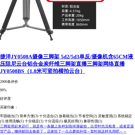
捷洋JY0508A摄像三脚架 5d2/5d3单反/摄像机含65CM液
压阻尼云台铝合金炭纤维三脚架直播三脚架网络直播
JY0508BS（1.8米可竖拍横拍云台）
2000条评价
99%
好评度
买家印象：
牢固稳当(7)
简单方便(3)
十分适合(2)
放着稳当(2)
节省空间(2)
灵敏度强(2)
系统稳定
(1)
使用流畅(1)
十分稳定(1)
十分适应(1)
极其好用(1)
兼容性强(1)
三脚架用起来还行，就是有一条腿上各种划痕掉漆破损，出货时也没检查，或者是退
货产品，懒得邮回去换新了，店家给了一点点磨损补偿～暂时就这样先用吧～～