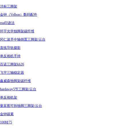
沣标三脚架
金钟（Velbon）数码配件
rna印迹法
环宇光学独脚架碳纤维
冈仁波齐中轴倒置三脚架/云台
直线导轨摄影
单反相机手持
百诺三脚架kh26
飞宇三轴稳定器
鑫威森独脚架碳纤维
hardaway5节三脚架/云台
单反相机架
曼富图可拆独脚三脚架/云台
金钟碳素
100转75