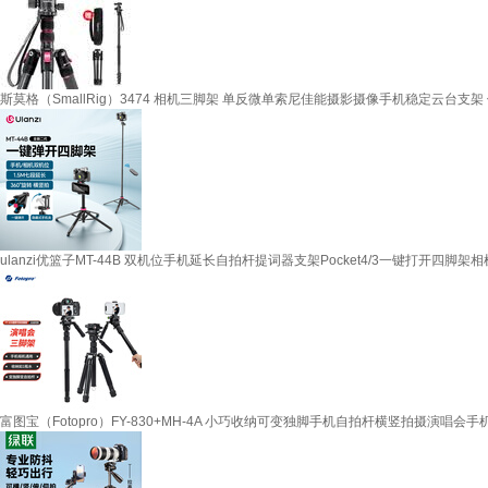
斯莫格（SmallRig）3474 相机三脚架 单反微单索尼佳能摄影摄像手机稳定云台支
ulanzi优篮子MT-44B 双机位手机延长自拍杆提词器支架Pocket4/3一键打开四
富图宝（Fotopro）FY-830+MH-4A 小巧收纳可变独脚手机自拍杆横竖拍摄演唱会