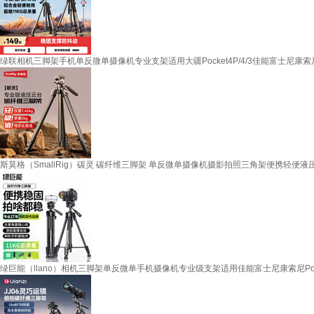
绿联相机三脚架手机单反微单摄像机专业支架适用大疆Pocket4P/4/3佳能富士尼康
斯莫格（SmallRig）碳灵 碳纤维三脚架 单反微单摄像机摄影拍照三角架便携轻便
绿巨能（llano）相机三脚架单反微单手机摄像机专业级支架适用佳能富士尼康索尼Pocket