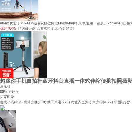
ulanzi优篮子MT-44M磁吸双机位脚架Magsafe手机相机通用一键展开Pocket4/
优评TOP5
精选好评商品,看实拍图,放心买好货!
超迷你手机自拍杆蓝牙抖音直播一体式伸缩便携拍照摄影
京东价 :
88%
好评度
买家印象:
便携小巧(884)
携带方便(779)
做工精湛(278)
功能齐全(91)
大方得体(79)
牢固结实(51