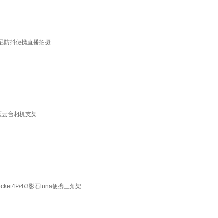
索尼防抖便携直播拍摄
液压云台相机支架
4P/4/3影石luna便携三角架