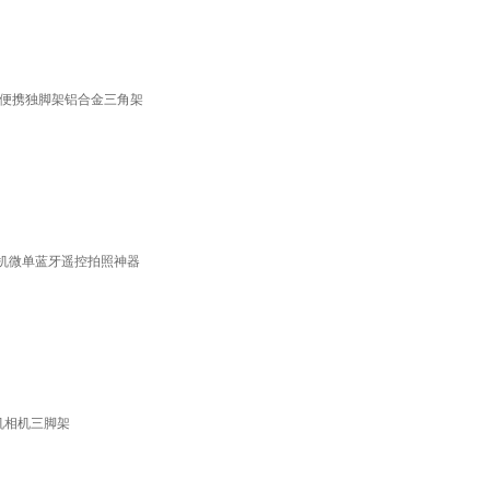
架 便携独脚架铝合金三角架
脚架相机微单蓝牙遥控拍照神器
手机相机三脚架