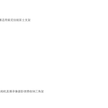
直播适用索尼佳能富士支架
佳能相机直播录像摄影便携收纳三角架