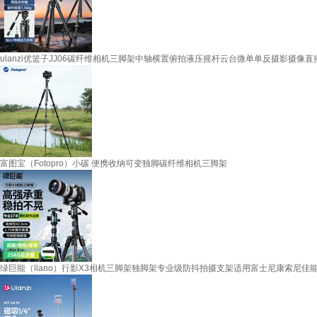
ulanzi优篮子JJ06碳纤维相机三脚架中轴横置俯拍液压摇杆云台微单单反摄影摄像
富图宝（Fotopro）小碳 便携收纳可变独脚碳纤维相机三脚架
绿巨能（llano）行影X3相机三脚架独脚架专业级防抖拍摄支架适用富士尼康索尼