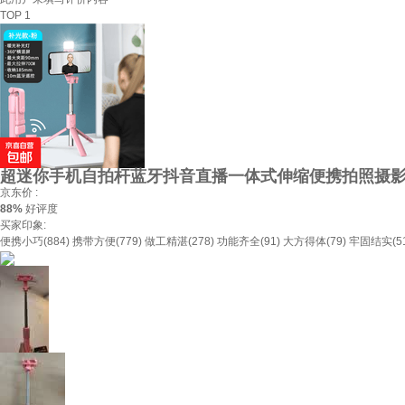
TOP 1
超迷你手机自拍杆蓝牙抖音直播一体式伸缩便携拍照摄影
京东价 :
88%
好评度
买家印象:
便携小巧(884)
携带方便(779)
做工精湛(278)
功能齐全(91)
大方得体(79)
牢固结实(51