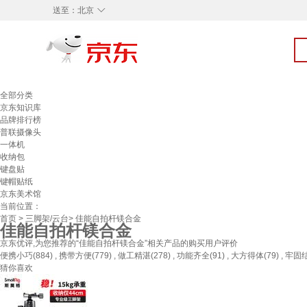
◇
送至：
北京
全部分类
京东知识库
品牌排行榜
普联摄像头
一体机
收纳包
键盘贴
键帽贴纸
京东美术馆
当前位置：
首页
>
三脚架/云台
> 佳能自拍杆镁合金
佳能自拍杆镁合金
京东优评,为您推荐的“佳能自拍杆镁合金”相关产品的购买用户评价
便携小巧(884) , 携带方便(779) , 做工精湛(278) , 功能齐全(91) , 大方得体(79) , 牢固结实
猜你喜欢