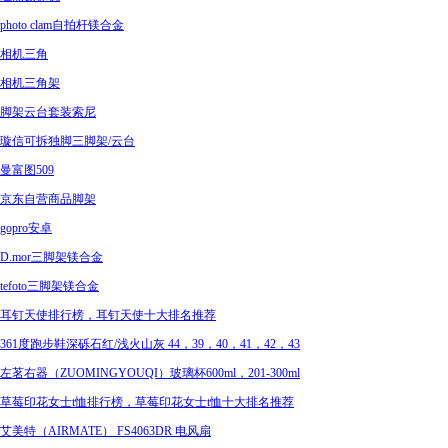
photo clam自拍杆镁合金
相机三角
相机三角架
脚架云台套装索尼
璇信可拆独脚三脚架/云台
曼富图509
京东自营商品脚架
gopro安卓
D.mor三脚架镁合金
tefoto三脚架镁合金
耳钉天使排行榜，耳钉天使十大排名推荐
361度跑步鞋深砾石红/浅火山灰 44，39，40，41，42，43
左茗右器（ZUOMINGYOUQI）玻璃杯600ml，201-300ml
草莓印花女士t恤排行榜，草莓印花女士t恤十大排名推荐
艾美特（AIRMATE） FS4063DR 电风扇