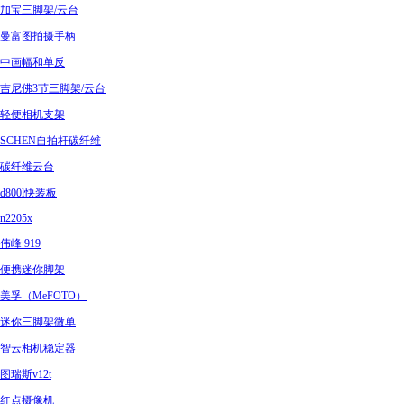
加宝三脚架/云台
曼富图拍摄手柄
中画幅和单反
吉尼佛3节三脚架/云台
轻便相机支架
SCHEN自拍杆碳纤维
碳纤维云台
d800l快装板
n2205x
伟峰 919
便携迷你脚架
美孚（MeFOTO）
迷你三脚架微单
智云相机稳定器
图瑞斯v12t
红点摄像机