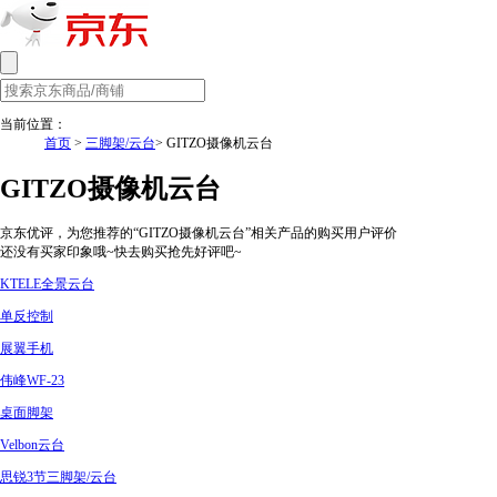
当前位置：
首页
>
三脚架/云台
> GITZO摄像机云台
GITZO摄像机云台
京东优评，为您推荐的“GITZO摄像机云台”相关产品的购买用户评价
还没有买家印象哦~快去购买抢先好评吧~
KTELE全景云台
单反控制
展翼手机
伟峰WF-23
桌面脚架
Velbon云台
思锐3节三脚架/云台