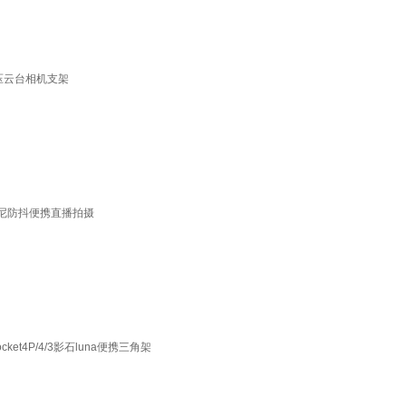
液压云台相机支架
索尼防抖便携直播拍摄
4P/4/3影石luna便携三角架