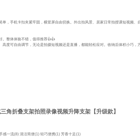
简单，手机卡扣夹紧牢固，横竖屏自由切换。外出拍风景、居家日常拍授课短视频、
。整体体验不错，值得推荐👍👍
。高度可自由调节，无论是拍摄短视频还是直播，都能轻松应对。收纳后体积小巧，
式三角折叠支架拍照录像视频升降支架【升级款】
手感一流(8)
清洁简便(1)
轻巧便携(1)
芳香十足(1)