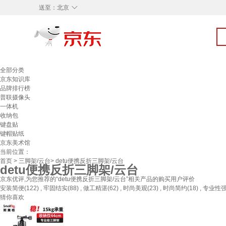
◇
送至：
北京
全部分类
京东知识库
品牌排行榜
普联摄像头
一体机
收纳包
键盘贴
键帽贴纸
京东美术馆
当前位置：
首页
>
三脚架/云台
> detu便携反折三脚架/云台
detu便携反折三脚架/云台
京东优评,为您推荐的“detu便携反折三脚架/云台”相关产品的购买用户评价
安装简便(122) , 牢固结实(88) , 做工精湛(62) , 时尚美观(23) , 时尚简约(18) , 专业性强(
猜你喜欢