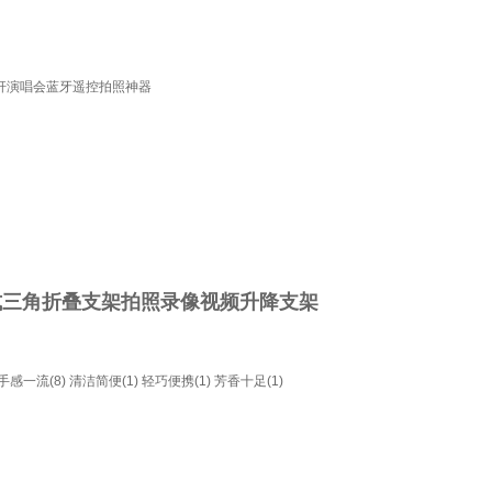
3自拍杆演唱会蓝牙遥控拍照神器
式三角折叠支架拍照录像视频升降支架
手感一流(8)
清洁简便(1)
轻巧便携(1)
芳香十足(1)