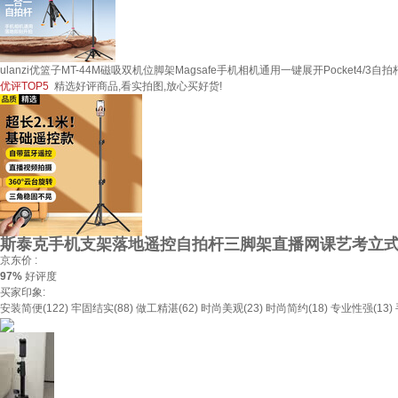
ulanzi优篮子MT-44M磁吸双机位脚架Magsafe手机相机通用一键展开Pocket4/
优评TOP5
精选好评商品,看实拍图,放心买好货!
斯泰克手机支架落地遥控自拍杆三脚架直播网课艺考立
京东价 :
97%
好评度
买家印象:
安装简便(122)
牢固结实(88)
做工精湛(62)
时尚美观(23)
时尚简约(18)
专业性强(13)