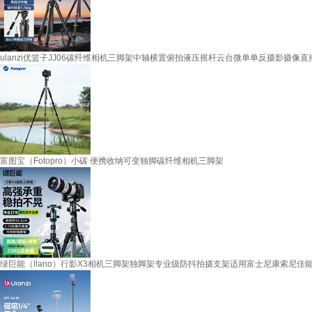
ulanzi优篮子JJ06碳纤维相机三脚架中轴横置俯拍液压摇杆云台微单单反摄影摄像
富图宝（Fotopro）小碳 便携收纳可变独脚碳纤维相机三脚架
绿巨能（llano）行影X3相机三脚架独脚架专业级防抖拍摄支架适用富士尼康索尼