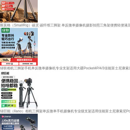
斯莫格（SmallRig）碳灵 碳纤维三脚架 单反微单摄像机摄影拍照三角架便携轻便
绿联相机三脚架手机单反微单摄像机专业支架适用大疆Pocket4P/4/3佳能富士尼康
绿巨能（llano）相机三脚架单反微单手机摄像机专业级支架适用佳能富士尼康索尼Pocket