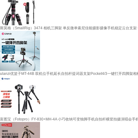
斯莫格（SmallRig）3474 相机三脚架 单反微单索尼佳能摄影摄像手机稳定云台支
ulanzi优篮子MT-44B 双机位手机延长自拍杆提词器支架Pocket4/3一键打开四
富图宝（Fotopro）FY-830+MH-4A 小巧收纳可变独脚手机自拍杆横竖拍摄演唱会