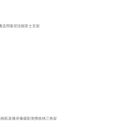
直播适用索尼佳能富士支架
佳能相机直播录像摄影便携收纳三角架