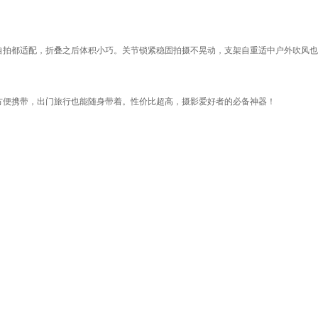
自拍都适配，折叠之后体积小巧。关节锁紧稳固拍摄不晃动，支架自重适中户外吹风也
方便携带，出门旅行也能随身带着。性价比超高，摄影爱好者的必备神器！