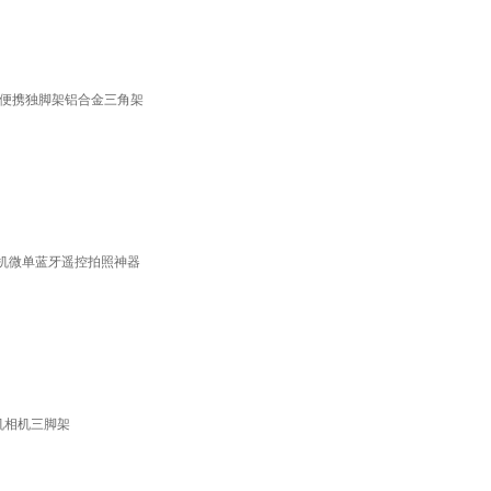
架 便携独脚架铝合金三角架
脚架相机微单蓝牙遥控拍照神器
手机相机三脚架