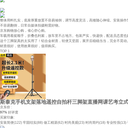
整体用料扎实，底座厚重放置不容易倾倒，调节高度灵活，高矮随心伸缩。安装操作
不容易翻倒，日常自媒体拍摄刚需好物。
京东购物放心购，省心舒心购。
车载用着挺顺手，折叠也利索，放车里不占地方。包装严实，快递快，配送员态度也好
这个三脚架真的太实用了！铝合金材质，轻便又坚固，展开后稳稳当当，完全不晃动
材质很好，使用效果很好，值得购买。
TOP 1
斯泰克手机支架落地遥控自拍杆三脚架直播网课艺考立
京东价 :
97%
好评度
买家印象:
安装简便(122)
牢固结实(88)
做工精湛(62)
时尚美观(23)
时尚简约(18)
专业性强(13)