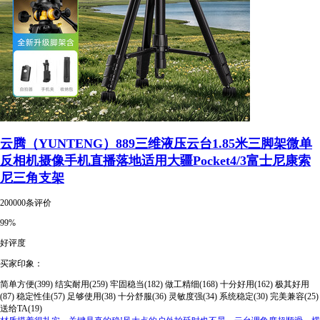
云腾（YUNTENG）889三维液压云台1.85米三脚架微单
反相机摄像手机直播落地适用大疆Pocket4/3富士尼康索
尼三角支架
200000条评价
99%
好评度
买家印象：
简单方便(399)
结实耐用(259)
牢固稳当(182)
做工精细(168)
十分好用(162)
极其好用
(87)
稳定性佳(57)
足够使用(38)
十分舒服(36)
灵敏度强(34)
系统稳定(30)
完美兼容(25)
送给TA(19)