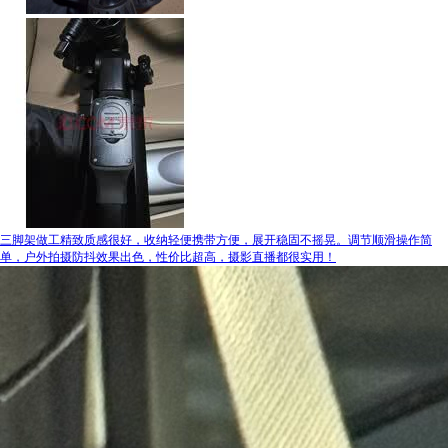
三脚架做工精致质感很好，收纳轻便携带方便，展开稳固不摇晃。调节顺滑操作简
单，户外拍摄防抖效果出色，性价比超高，摄影直播都很实用！