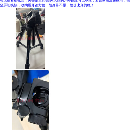
材质摸着很扎实，关键是真的稳!风大点的户外拍延时也不晃，云台调角度超顺滑，横
竖屏切换快，收纳展开都方便，随身带不累，性价比真的绝了