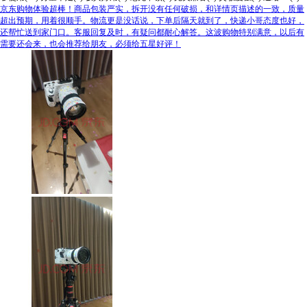
京东购物体验超棒！商品包装严实，拆开没有任何破损，和详情页描述的一致，质量
超出预期，用着很顺手。物流更是没话说，下单后隔天就到了，快递小哥态度也好，
还帮忙送到家门口。客服回复及时，有疑问都耐心解答。这波购物特别满意，以后有
需要还会来，也会推荐给朋友，必须给五星好评！