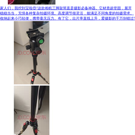
家人们，我挖到宝啦😍!这款相机三脚架简直是摄影必备神器。它材质超坚固，展开
稳稳当当，无惧各种复杂拍摄环境。高度调节很灵活，能满足不同角度的拍摄需求。
收纳起来小巧轻便，携带毫无压力。有了它，出片率直线上升，爱摄影的千万别错过!