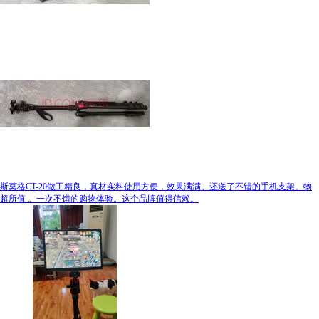
斯莫格CT-20做工精良，真材实料使用方便，效果满满。还送了不错的手机支架。物
超所值 。一次不错的购物体验。这个品牌值得信赖。