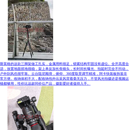
斯莫格的这款三脚架做工扎实，金属用料很足，锁紧结构牢固没有虚位。全开高度合
适，放置地面抓地很稳，架上单反加长焦镜头，长时间长曝光、拍延时完全不抖动，
户外刮风也很牢靠。云台阻尼顺滑，俯仰、360度取景调节精准，阿卡快装板拆装非
常方便。收纳体积不大，配收纳包外出采风背着毫无压力，不管风光拍摄还是视频运
镜都够用，性价比远超同价位产品，摄影爱好者值得入手。