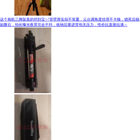
这个相机三脚架真的挖到宝✨!管壁厚实却不笨重，云台调角度丝滑不卡顿，锁死后稳
如磐石，拍长曝光夜景完全不抖，收纳后塞进背包无压力，性价比直接拉满～