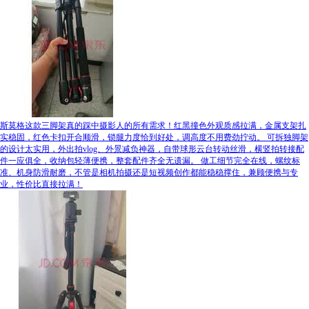
斯莫格这款三脚架真的踩中摄影人的所有需求！红黑撞色外观质感拉满，金属支架扎
实稳固，红色卡扣开合顺滑，锁腿力度恰到好处，调高度不用费劲拧动。 可拆独脚架
的设计太实用，外出拍vlog、外景减负神器，自带球形云台转动丝滑，横竖拍转接配
件一应俱全，收纳包轻薄便携，整套配件齐全无遗漏。 做工细节完全在线，螺纹标
准、机身防滑耐磨，不管是相机拍摄还是短视频创作都能稳稳撑住，兼顾便携与专
业，性价比直接拉满！