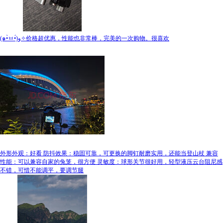
(๑•̀ㅂ•́)و✧价格超优惠，性能也非常棒，完美的一次购物。很喜欢
外形外观：好看 防抖效果：稳固可靠，可更换的脚钉耐磨实用，还能当登山杖 兼容
性能：可以兼容自家的兔笼，很方便 灵敏度：球形关节很好用，轻型液压云台阻尼感
不错，可惜不能调平，要调节腿