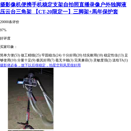
摄影像机便携手机稳定支架自拍照直播录像户外独脚液
压云台三角架 【CT-20限定一】三脚架+馬年保护套
20000条评价
97%
好评度
买家印象：
简单方便(53)
做工精细(25)
牢固稳当(24)
十分好用(20)
结实耐用(18)
稳定性佳(13)
足
够使用(10)
分量十足(9)
极其好用(7)
毫无卡顿(3)
完美兼容(3)
灵敏度强(2)
送给TA(1)
摄影佬必备，放下以后很稳定，拍星空和风景很好用