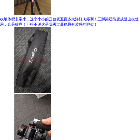
收纳体积非常小，这个小小的云台就五百多大洋好肉疼啊！三脚架还能变成登山杖使
用，真是妙啊！不得不说这是我买过最稳最有质感的脚架！