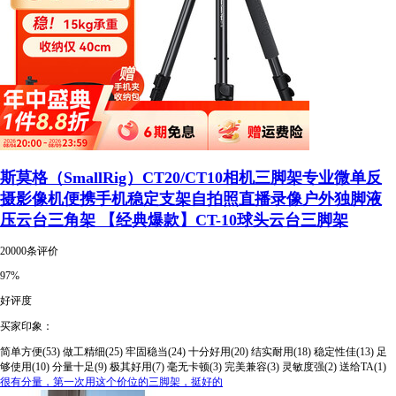
斯莫格（SmallRig）CT20/CT10相机三脚架专业微单反
摄影像机便携手机稳定支架自拍照直播录像户外独脚液
压云台三角架 【经典爆款】CT-10球头云台三脚架
20000条评价
97%
好评度
买家印象：
简单方便(53)
做工精细(25)
牢固稳当(24)
十分好用(20)
结实耐用(18)
稳定性佳(13)
足
够使用(10)
分量十足(9)
极其好用(7)
毫无卡顿(3)
完美兼容(3)
灵敏度强(2)
送给TA(1)
很有分量，第一次用这个价位的三脚架，挺好的