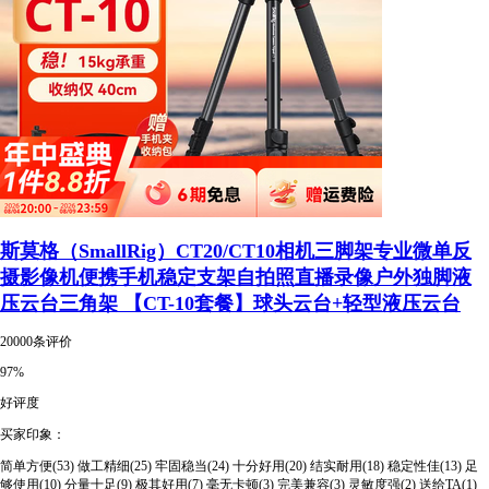
斯莫格（SmallRig）CT20/CT10相机三脚架专业微单反
摄影像机便携手机稳定支架自拍照直播录像户外独脚液
压云台三角架 【CT-10套餐】球头云台+轻型液压云台
20000条评价
97%
好评度
买家印象：
简单方便(53)
做工精细(25)
牢固稳当(24)
十分好用(20)
结实耐用(18)
稳定性佳(13)
足
够使用(10)
分量十足(9)
极其好用(7)
毫无卡顿(3)
完美兼容(3)
灵敏度强(2)
送给TA(1)