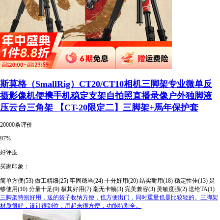
斯莫格（SmallRig）CT20/CT10相机三脚架专业微单反
摄影像机便携手机稳定支架自拍照直播录像户外独脚液
压云台三角架 【CT-20限定二】三脚架+馬年保护套
20000条评价
97%
好评度
买家印象：
简单方便(53)
做工精细(25)
牢固稳当(24)
十分好用(20)
结实耐用(18)
稳定性佳(13)
足
够使用(10)
分量十足(9)
极其好用(7)
毫无卡顿(3)
完美兼容(3)
灵敏度强(2)
送给TA(1)
三脚架特别好用，送的袋子收纳方便，也方便出门，同时重量也是比较轻的。三脚架
材质很好，设计很到位，用起来很方便，功能特别全。