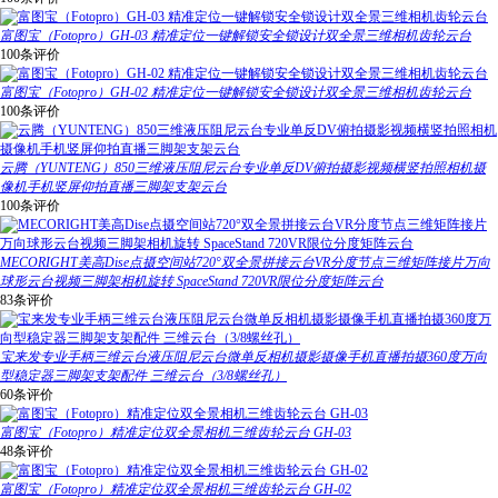
富图宝（Fotopro）GH-03 精准定位一键解锁安全锁设计双全景三维相机齿轮云台
100条评价
富图宝（Fotopro）GH-02 精准定位一键解锁安全锁设计双全景三维相机齿轮云台
100条评价
云腾（YUNTENG）850三维液压阻尼云台专业单反DV俯拍摄影视频横竖拍照相机摄
像机手机竖屏仰拍直播三脚架支架云台
100条评价
MECORIGHT美高Dise点摄空间站720°双全景拼接云台VR分度节点三维矩阵接片万向
球形云台视频三脚架相机旋转 SpaceStand 720VR限位分度矩阵云台
83条评价
宝来发专业手柄三维云台液压阻尼云台微单反相机摄影摄像手机直播拍摄360度万向
型稳定器三脚架支架配件 三维云台（3/8螺丝孔）
60条评价
富图宝（Fotopro）精准定位双全景相机三维齿轮云台 GH-03
48条评价
富图宝（Fotopro）精准定位双全景相机三维齿轮云台 GH-02