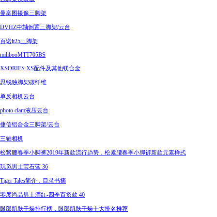
曼富图摄像三脚架
DVHZ中轴倒置三脚架/云台
百诺it25三脚架
milibooMTT705BS
XSORIES XS配件及其他镁合金
思锐独脚架碳纤维
单反相机云台
photo clam液压云台
捷信铝合金三脚架/云台
三轴相机
松紧腰春季小脚裤2019年新款流行趋势，松紧腰春季小脚裤新款元素样式
玩觅男士宝石蓝 36
Tiger Tales简介，目录书摘
零度尚品男士酒红-四季百搭款 40
眼部肌肤干燥排行榜，眼部肌肤干燥十大排名推荐