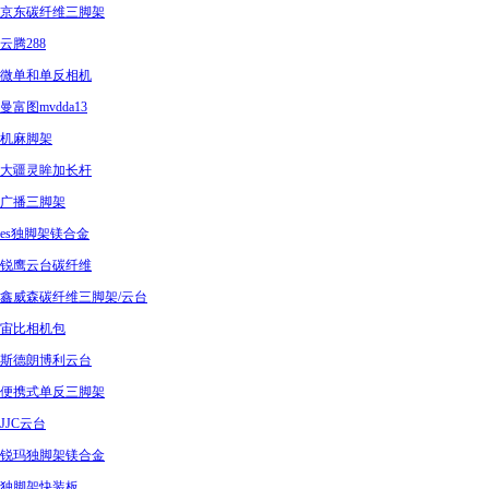
京东碳纤维三脚架
云腾288
微单和单反相机
曼富图mvdda13
机麻脚架
大疆灵眸加长杆
广播三脚架
es独脚架镁合金
锐鹰云台碳纤维
鑫威森碳纤维三脚架/云台
宙比相机包
斯德朗博利云台
便携式单反三脚架
JJC云台
锐玛独脚架镁合金
独脚架快装板