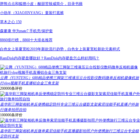
胖熊点点和狐狸小皮：酸甜苦辣咸简介，目录书摘
小劲羊（XIAOJINYANG）童装打底裤
草木之心 150
森麥康 华为mate7 手机壳/保护套
8860排行榜，8860十大排名推荐
白色女上装夏宽松2019年新款流行趋势，白色女上装夏宽松新款元素样式
RamDisk内存硬盘哪款好？RamDisk内存硬盘怎么样好用吗？
云腾（YUNTENG）688精品便携三脚架三维液压云台投影仪数码微单反相机摄像机旅
行vlog视频手机直播铝合金三角支架
200000条评价
嘉华彩三脚架相机单反便携稳定防抖专业三维云台摄影支架索尼佳能手机直播户外旅
行微单拍照自拍
100000条评价
嘉华彩三脚架相机单反微单索尼佳能手机直播摄影拍照户外便携旅行三维云台专业稳
定防抖支架