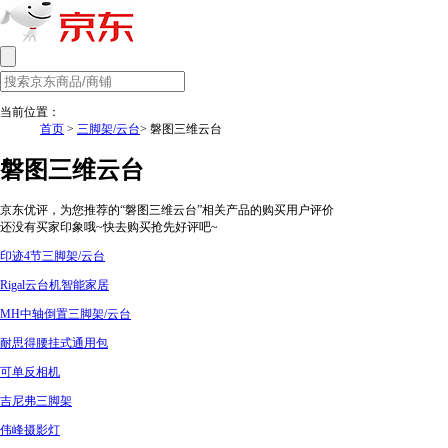
当前位置：
首页
>
三脚架/云台
> 磐图三维云台
磐图三维云台
京东优评，为您推荐的“磐图三维云台”相关产品的购买用户评价
还没有买家印象哦~快去购买抢先好评吧~
印迹4节三脚架/云台
Rigal云台机智能家居
MH中轴倒置三脚架/云台
耐思得腰挂式通用包
可单反相机
吉尼弗三脚架
伟峰摄影灯