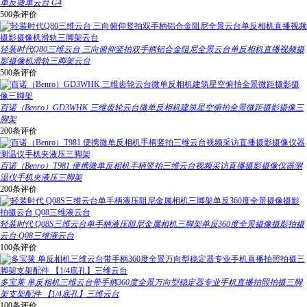
单反微单云台 G4
500条评价
轻装时代Q80三维云台 三向俯仰竖拍双手柄铝合金阻尼全景云台单反相机直播视频摄
影摄像机滑轨三脚架云台
500条评价
百诺（Benro）GD3WHK 三维齿轮云台微单反相机建筑星空俯拍全景微距摄影摄像三
脚架
200条评价
百诺（Benro）T981 便携微单反相机手柄竖拍三维云台视频采访直播摄影摄像仪器测
温仪手机夹液压三脚架
200条评价
轻装时代 Q08S三维云台单手柄液压阻尼金属相机三脚架单反360度全景摄像摄影拍摄
云台 Q08三维液云台
100条评价
多宝莱 单反相机三维云台带手柄360度全景万向型稳定器专业手机直播拍照拍摄三脚
架支架配件 【1/4底孔】三维云台
100条评价