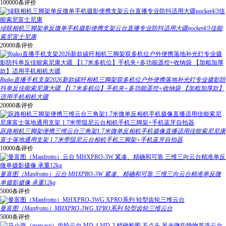
100000条评价
绿联相机三脚架单反微单手机摄影便携支架云台直播专业防抖适用大疆pocket4/3佳能
索尼富士尼康
20000条评价
Rtako直播手机支架2026新款碳纤相机三脚架双多机位户外便携落地补光灯专业摄影防
抖单反佳能索尼康大疆 【1.7米多机位】手机夹+多功能遥控+收纳袋 【加粗加厚款】
适用手机相机大疆
20000条评价
跃路相机三脚架便携三维云台三角架1.7米微单反相机手机摄像直播适用佳能索尼尼康
富士落地通用支架 1.7米带阻尼云台相机手机三脚架+手机蓝牙自拍器
10000条评价
曼富图（Manfrotto）云台 MHXPRO-3W 紧凑、精确和可靠 三维三向云台精准单反微
单摄影摄像 承重12kg
5000条评价
曼富图（Manfrotto）MHXPRO-3WG XPRO系列 轻型齿轮三维云台
5000条评价