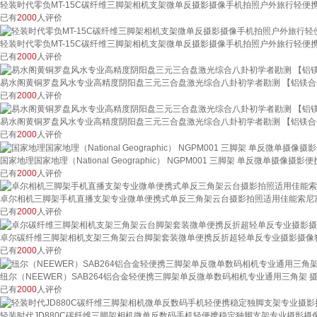
轻装时代零负MT-15C碳纤维三脚架相机支架微单反摄影摄像手机拍照户外旅行轻便携
已有
2000
人评价
轻装时代零负MT-15C碳纤维三脚架相机支架微单反摄影摄像手机拍照户外旅行轻便携
已有
2000
人评价
易水阁黄铜罗盘风水专业高精度阴阳盘三元三合盘激光综合八卦初学者勘测 【铝镁合金
已有
2000
人评价
易水阁黄铜罗盘风水专业高精度阴阳盘三元三合盘激光综合八卦初学者勘测 【铝镁合金
已有
2000
人评价
国家地理国家地理（National Geographic） NGPM001 三脚架 单反微单摄像摄
已有
2000
人评价
卓尔相机三脚架手机直播支架专业微单便携式单反三角架云台摄影拍照适用佳能索尼
已有
2000
人评价
卓尔碳纤维三脚架相机支架三角架云台脚架套装微单便携反折超轻单反专业摄影摄像
已有
2000
人评价
纽尔（NEEWER）SAB264铝合金轻便携三脚架单反微单数码相机专业通用三角架
已有
2000
人评价
轻装时代JD880C碳纤维三脚架相机微单反数码手机轻便携稳定独脚支架专业摄影摄像