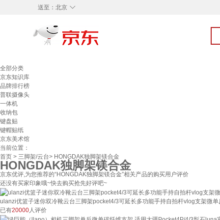
◇
送至：
北京
全部分类
京东知识库
品牌排行榜
普联摄像头
一体机
收纳包
键盘贴
键帽贴纸
京东美术馆
当前位置：
首页
>
三脚架/云台
> HONGDAK独脚架镁合金
HONGDAK独脚架镁合金
京东优评,为您推荐的“HONGDAK独脚架镁合金”相关产品的购买用户评价
还没有买家印象哦~快去购买抢先好评吧~
ulanzi优篮子迷你双冷靴云台三脚架pocket4/3可延长多功能手持自拍杆vlog支架
已有
20000
人评价