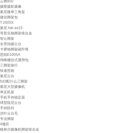
云腾950
摄图摄影摄像
索尼微单三角架
捷信脚架包
T-2005X
索尼 hdr-as15
哥普乐独脚架镁合金
智云脚架
全景拍摄云台
卡赛独脚架碳纤维
思锐E1005A
伟峰腰挂式通用包
三脚架旅行
快速照相
索尼云台
5d3配什么三脚架
索尼大型摄像机
单反机架
手机手持稳定器
球型阻尼云台
手持防抖
洪叶云台毛
专业脚架
4微距
格林尔摄像机脚架镁合金