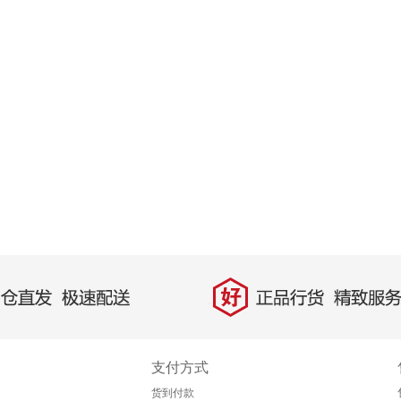
好
直发，极速配送
正品行货，精致服务
支付方式
货到付款