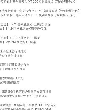
反折独脚三角架云台 MT-15C拍照摄影版【万向球形云台】
反折独脚三角架云台 MT-15C视频摄像版【迷你液压云台】
】8寸24层八孔激光+三脚架+质保
】7寸19四面激光+三脚架
影便携轻便旅行独脚架
富士尼康碳纤维加重
独脚架轻便旅行
 摄影摄像手机直播户外旅行支架独脚架
通用三角架全景云台套装 JD880铝合金