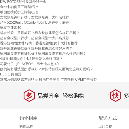
KIWIFOTOS配件及其他镁合金
金钟中轴倒置三脚架/云台
纳伽便携反折三脚架/云台
女秋款短裤排行榜，女秋款短裤十大排名推荐
洋河52520ml，501mL-750mL 浓香型，浓香
德泰克牙膏40
棉衣长款儿童哪款好？棉衣长款儿童怎么样好用吗？
超合金模型排行榜，超合金模型十大排名推荐
香港短袖t恤女排行榜，香港短袖t恤女十大排名推荐
短裤阔腿裤哪款好？短裤阔腿裤怎么样好用吗？
德国滚筒洗衣机哪款好？德国滚筒洗衣机怎么样好用吗？
4核显卡哪款好？4核显卡怎么样好用吗？
花花公子（PLAYBOY）男士浅灰色 40
娇韵诗舒缓洗面奶哪款好？娇韵诗舒缓洗面奶怎么样好用吗？
H3C 1 路由器
京东营销360
京东智联云
移动广告平台
广告热搜
CPM广告联盟
多
快
品类齐全，轻松购物
多仓
购物指南
配送方式
购物流程
上门自提