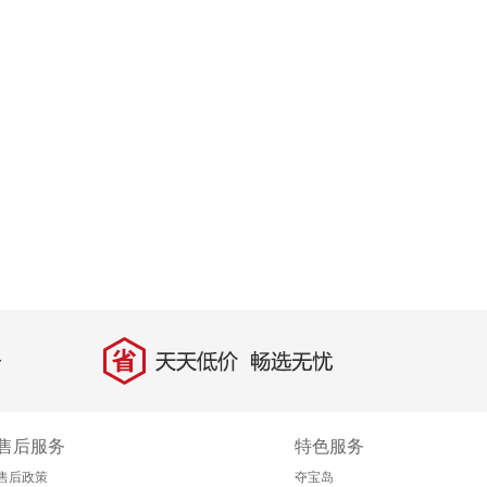
省
天天低价，畅选无忧
售后服务
特色服务
售后政策
夺宝岛