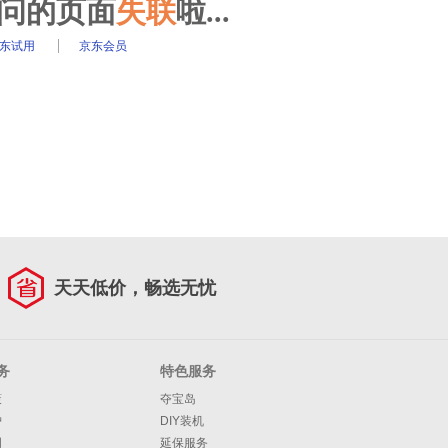
访问的页面
失联
啦...
东试用
京东会员
天天低价，畅选无忧
务
特色服务
策
夺宝岛
护
DIY装机
明
延保服务