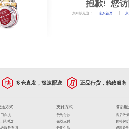
抱歉! 您
您可以逛逛 :
京东首页
京
多仓直发，极速配送
正品行货，精致服务
配送方式
支付方式
售后服
上门自提
货到付款
售后政
11限时达
在线支付
价格保
配送服务查询
分期付款
退款说