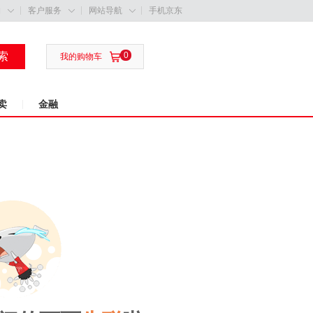
购
客户服务
网站导航
手机京东



索
0

我的购物车
卖
金融