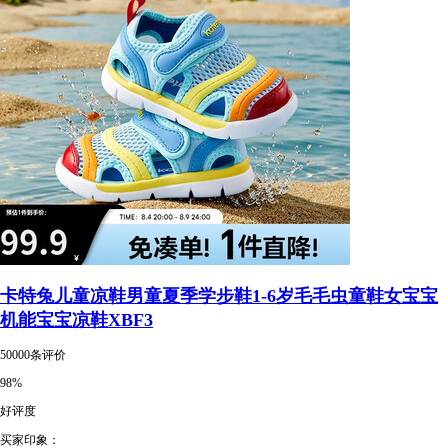
卡特兔儿童凉鞋男童夏季学步鞋1-6岁毛毛虫童鞋女宝宝
机能宝宝凉鞋XBF3
50000条评价
98%
好评度
买家印象：