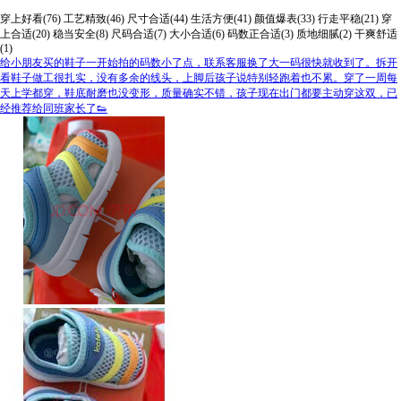
穿上好看(76)
工艺精致(46)
尺寸合适(44)
生活方便(41)
颜值爆表(33)
行走平稳(21)
穿
上合适(20)
稳当安全(8)
尺码合适(7)
大小合适(6)
码数正合适(3)
质地细腻(2)
干爽舒适
(1)
给小朋友买的鞋子一开始拍的码数小了点，联系客服换了大一码很快就收到了。拆开
看鞋子做工很扎实，没有多余的线头，上脚后孩子说特别轻跑着也不累。穿了一周每
天上学都穿，鞋底耐磨也没变形，质量确实不错，孩子现在出门都要主动穿这双，已
经推荐给同班家长了👟