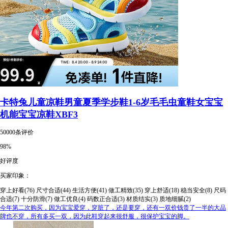
卡特兔儿童凉鞋男童夏季学步鞋1-6岁毛毛虫童鞋女宝宝
机能宝宝凉鞋XBF3
50000条评价
98%
好评度
买家印象：
穿上好看(76)
尺寸合适(44)
生活方便(41)
做工精致(35)
穿上舒适(18)
稳当安全(8)
尺码
合适(7)
十分防滑(7)
做工优良(4)
码数正合适(3)
材质结实(3)
质地细腻(2)
今年第二次购买，因为宝宝爱穿，穿脏了，还是要穿，还有一双价钱贵了一半的大品
牌也不穿，所有多买一双，因为此鞋穿起来很舒服，很保护宝宝的脚。