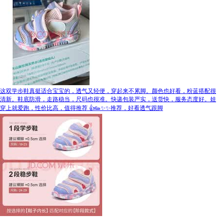
这双学步鞋真挺适合宝宝的，透气又轻便，穿起来不累脚。颜色也好看，粉蓝搭配很
清新。鞋底防滑，走路稳当，尺码也很准。快递包装严实，送货快，服务态度好。娃
穿上就爱跑，性价比高，值得推荐 👍👟✨✨推荐，好看透气跟脚