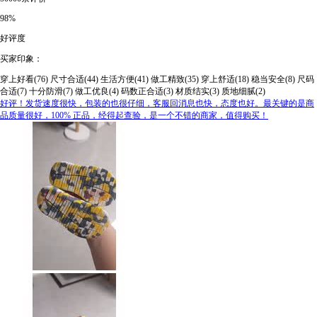
98%
好评度
买家印象：
穿上好看(76)
尺寸合适(44)
生活方便(41)
做工精致(35)
穿上舒适(18)
稳当安全(8)
尺码
合适(7)
十分防滑(7)
做工优良(4)
码数正合适(3)
材质结实(3)
质地细腻(2)
好评！发货速度很快，包装的也很仔细，客服回消息也快，态度也好。最关键的是商
品质量很好，100% 正品，经得起查验，是一个不错的商家，值得购买！