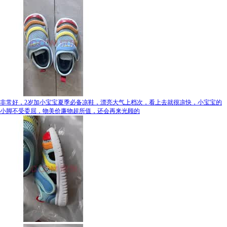
非常好，2岁加小宝宝夏季必备凉鞋，漂亮大气上档次，看上去就很凉快，小宝宝的
小脚不受委屈，物美价廉物超所值，还会再来光顾的