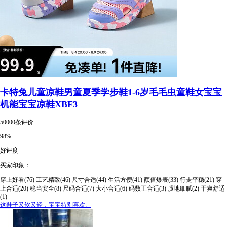
卡特兔儿童凉鞋男童夏季学步鞋1-6岁毛毛虫童鞋女宝宝
机能宝宝凉鞋XBF3
50000条评价
98%
好评度
买家印象：
穿上好看(76)
工艺精致(46)
尺寸合适(44)
生活方便(41)
颜值爆表(33)
行走平稳(21)
穿
上合适(20)
稳当安全(8)
尺码合适(7)
大小合适(6)
码数正合适(3)
质地细腻(2)
干爽舒适
(1)
这鞋子又软又轻，宝宝特别喜欢。