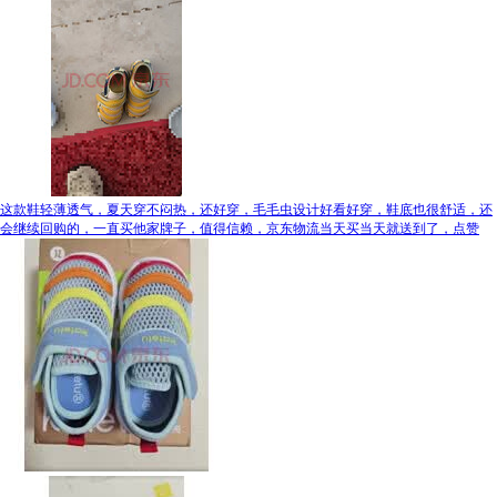
这款鞋轻薄透气，夏天穿不闷热，还好穿，毛毛虫设计好看好穿，鞋底也很舒适，还
会继续回购的，一直买他家牌子，值得信赖，京东物流当天买当天就送到了，点赞