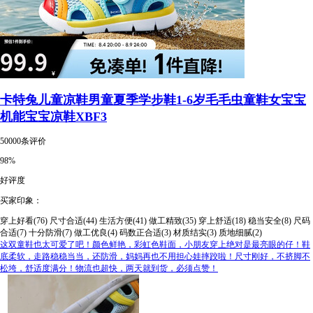
卡特兔儿童凉鞋男童夏季学步鞋1-6岁毛毛虫童鞋女宝宝
机能宝宝凉鞋XBF3
50000条评价
98%
好评度
买家印象：
穿上好看(76)
尺寸合适(44)
生活方便(41)
做工精致(35)
穿上舒适(18)
稳当安全(8)
尺码
合适(7)
十分防滑(7)
做工优良(4)
码数正合适(3)
材质结实(3)
质地细腻(2)
这双童鞋也太可爱了吧！颜色鲜艳，彩虹色鞋面，小朋友穿上绝对是最亮眼的仔！鞋
底柔软，走路稳稳当当，还防滑，妈妈再也不用担心娃摔跤啦！尺寸刚好，不挤脚不
松垮，舒适度满分！物流也超快，两天就到货，必须点赞！