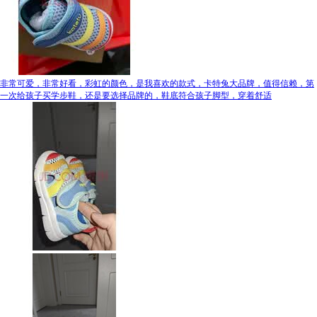
非常可爱，非常好看，彩虹的颜色，是我喜欢的款式，卡特兔大品牌，值得信赖，第
一次给孩子买学步鞋，还是要选择品牌的，鞋底符合孩子脚型，穿着舒适