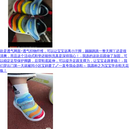
款是透气网面+透气织物纤维，可以让宝宝远离小汗脚，蹦蹦跳跳一整天脚丫还是很
清爽，而且这个活动式鞋垫还能拆洗真是深得我心！ - 我选的这款后跟做了加固，可
以稳定足型保护脚踝，后背鞋底延伸，可以提升足跟支撑力，让宝宝走路更稳！ - 我
们穿出门第一天就被同小区宝妈要了🔗一直夸我会选鞋～ 我愿称之为宝宝学步鞋天花
板！