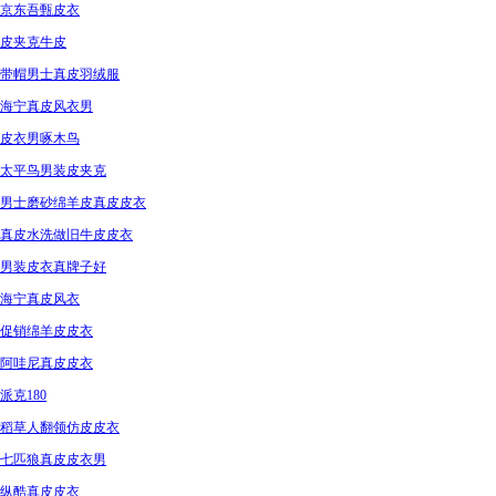
京东吾甄皮衣
皮夹克牛皮
带帽男士真皮羽绒服
海宁真皮风衣男
皮衣男啄木鸟
太平鸟男装皮夹克
男士磨砂绵羊皮真皮皮衣
真皮水洗做旧牛皮皮衣
男装皮衣真牌子好
海宁真皮风衣
促销绵羊皮皮衣
阿哇尼真皮皮衣
派克180
稻草人翻领仿皮皮衣
七匹狼真皮皮衣男
纵酷真皮皮衣