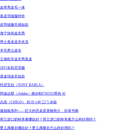
皮草男皮毛一体
真皮羽绒服特价
皮羽绒服毛领短款
海宁休闲皮衣男
男士真皮皮衣夹克
羊毛男士皮衣
立领机车皮衣男真皮
2015女款尼克服
真皮绵皮衣短款
托尼宝拉（TONY BARLA）
阿迪达斯（Adidas）跑步鞋F36333/黑色 42
志高（CHIGO） BCD-148 三门 冰箱
孤独狼系列——巨大的恐龙是宠物简介，目录书摘
荷兰进口奶粉美素哪款好？荷兰进口奶粉美素怎么样好用吗？
婴儿厚睡衣哪款好？婴儿厚睡衣怎么样好用吗？