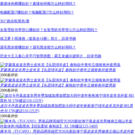
素缕休闲裤哪款好？素缕休闲裤怎么样好用吗？
电脑配置i7哪款好？电脑配置i7怎么样好用吗？
361°跑步鞋黑色/黄
女装雪纺吊带背心哪款好？女装雪纺吊带背心怎么样好用吗？
保卫萝卜萌漫画（套装全14册）简介，目录书摘
眉毛黑浓密哪款好？眉毛黑浓密怎么样好用吗？
恐龙大王儿童心灵手巧智慧拼图：霸王龙威尔逊简介，目录书摘
罗蒙真皮皮衣男士皮夹克【头层绵羊皮】春秋款中青年立领爸爸外套男装
2000条评价
罗蒙真皮皮衣男士皮夹克【头层绵羊皮】春秋款中青年立领爸爸外套男装
2000条评价
皮尔卡丹真皮皮衣男冬季加绒加厚加肥加大码中老年爸爸海宁绵羊皮夹克外套 881黑
色 M 170(建议110-125斤)
1000条评价
啄木鸟（TUCANO）男装品牌高端官方2026新款海宁真皮皮衣男修身立领山羊皮外套