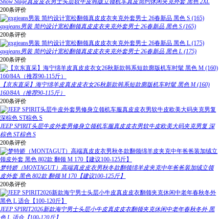
Show Stage真皮皮衣男士头层软牛皮韩版立领机车真皮简约休闲夹克外套 黑色 2XL
200条评价
gxgjeans男装 简约设计宽松翻领真皮皮衣夹克外套男士 26春新品 黑色 S (165)
200条评价
gxgjeans男装 简约设计宽松翻领真皮皮衣夹克外套男士 26春新品 黑色 L (175)
200条评价
【京东直采】海宁绵羊皮真皮皮衣女26秋新款韩系短款廓版机车时髦 黑色 M (160)
160/84A（推荐90-115斤）
200条评价
JEEP SPIRIT头层牛皮外套男修身立领机车服真皮皮衣男软牛皮欧美大码夹克男复 深
棕色 ST棕色 S
200条评价
梦特娇（MONTAGUT）高端真皮皮衣男秋冬款翻领绵羊皮夹克中年爸爸装加绒立领
皮外套 黑色 802款 翻领 M 170【建议100-125斤】
200条评价
JEEP SPIRIT2026新款海宁男士头层小牛皮真皮皮衣翻领夹克休闲中老年春秋冬外 黑
色 L 适合【100-120斤】