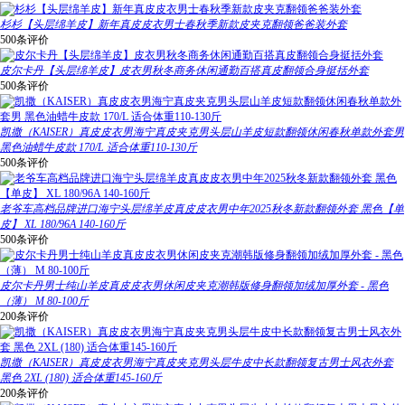
杉杉【头层绵羊皮】新年真皮皮衣男士春秋季新款皮夹克翻领爸爸装外套
500条评价
皮尔卡丹【头层绵羊皮】皮衣男秋冬商务休闲通勤百搭真皮翻领合身挺括外套
500条评价
凯撒（KAISER）真皮皮衣男海宁真皮夹克男头层山羊皮短款翻领休闲春秋单款外套男
黑色油蜡牛皮款 170/L 适合体重110-130斤
500条评价
老爷车高档品牌进口海宁头层绵羊皮真皮皮衣男中年2025秋冬新款翻领外套 黑色【单
皮】 XL 180/96A 140-160斤
500条评价
皮尔卡丹男士纯山羊皮真皮皮衣男休闲皮夹克潮韩版修身翻领加绒加厚外套 - 黑色
（薄） M 80-100斤
200条评价
凯撒（KAISER）真皮皮衣男海宁真皮夹克男头层牛皮中长款翻领复古男士风衣外套
黑色 2XL (180) 适合体重145-160斤
200条评价