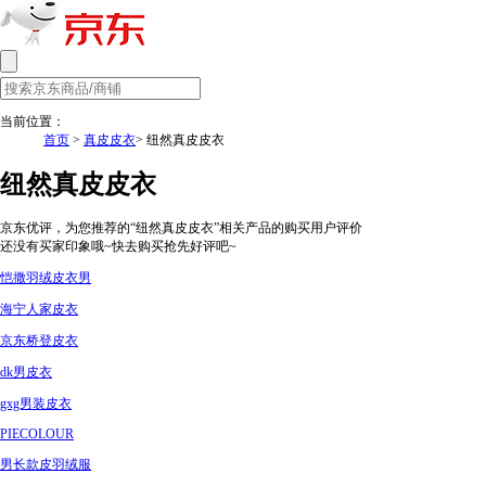
当前位置：
首页
>
真皮皮衣
> 纽然真皮皮衣
纽然真皮皮衣
京东优评，为您推荐的“纽然真皮皮衣”相关产品的购买用户评价
还没有买家印象哦~快去购买抢先好评吧~
恺撒羽绒皮衣男
海宁人家皮衣
京东桥登皮衣
dk男皮衣
gxg男装皮衣
PIECOLOUR
男长款皮羽绒服