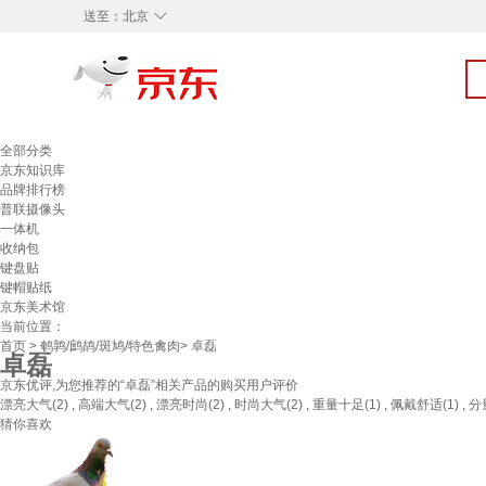
◇
送至：
北京
全部分类
京东知识库
品牌排行榜
普联摄像头
一体机
收纳包
键盘贴
键帽贴纸
京东美术馆
当前位置：
首页
>
鹌鹑/鹧鸪/斑鸠/特色禽肉
> 卓磊
卓磊
京东优评,为您推荐的“卓磊”相关产品的购买用户评价
漂亮大气(2) , 高端大气(2) , 漂亮时尚(2) , 时尚大气(2) , 重量十足(1) , 佩戴舒适(1) , 分
猜你喜欢