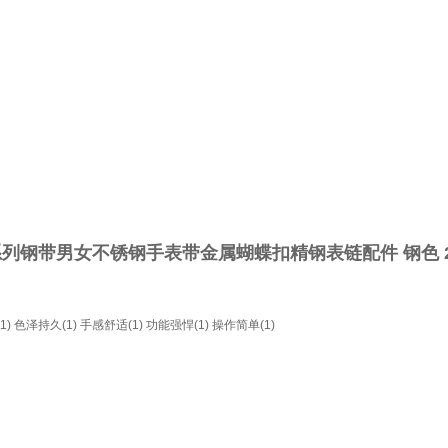
钢带男女不锈钢手表带金属蝴蝶扣精钢表链配件 钢色 2
1)
色泽持久(1)
手感舒适(1)
功能强悍(1)
操作简单(1)