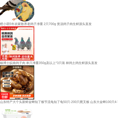
橙小萌5年农家散养老鸽子净重 2只700g 煲汤鸽子肉生鲜源头直发
杨博士皖南鸽子肉 单只净重350g及以上*3只装 林鸽土鸽生鲜源头直发
山东特产大个头新鲜金蝉知了猴节流龟知了龟50只-200只爬叉猴 山东大金蝉100只4-7