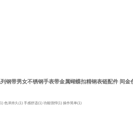
钢带男女不锈钢手表带金属蝴蝶扣精钢表链配件 间金色 
1)
色泽持久(1)
手感舒适(1)
功能强悍(1)
操作简单(1)