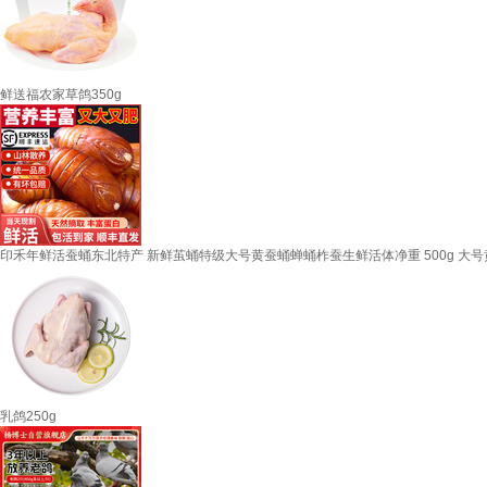
鲜送福农家草鸽350g
印禾年鲜活蚕蛹东北特产 新鲜茧蛹特级大号黄蚕蛹蝉蛹柞蚕生鲜活体净重 500g 大号
乳鸽250g