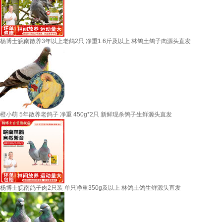
杨博士皖南散养3年以上老鸽2只 净重1.6斤及以上 林鸽土鸽子肉源头直发
橙小萌 5年散养老鸽子 净重 450g*2只 新鲜现杀鸽子生鲜源头直发
杨博士皖南鸽子肉2只装 单只净重350g及以上 林鸽土鸽生鲜源头直发