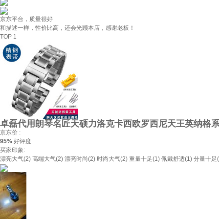
京东平台，质量很好
和描述一样，性价比高，还会光顾本店，感谢老板！
TOP 1
卓磊代用朗琴名匠天硕力洛克卡西欧罗西尼天王英纳格系列
京东价 :
95%
好评度
买家印象:
漂亮大气(2)
高端大气(2)
漂亮时尚(2)
时尚大气(2)
重量十足(1)
佩戴舒适(1)
分量十足(