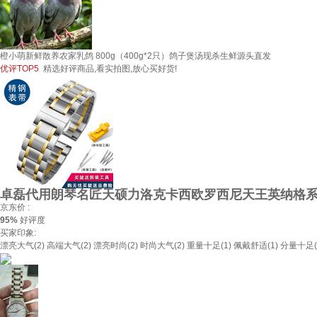
橙小萌新鲜散养农家乳鸽 800g（400g*2只）鸽子煲汤现杀生鲜源头直发
优评TOP5
精选好评商品,看实拍图,放心买好货!
卓磊代用朗琴名匠天硕力洛克卡西欧罗西尼天王英纳格系列
京东价 :
95%
好评度
买家印象:
漂亮大气(2)
高端大气(2)
漂亮时尚(2)
时尚大气(2)
重量十足(1)
佩戴舒适(1)
分量十足(